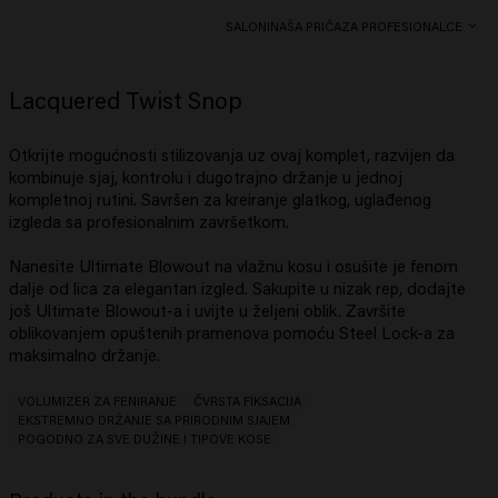
SALONI
NAŠA PRIČA
ZA PROFESIONALCE
Lacquered Twist Snop
Otkrijte mogućnosti stilizovanja uz ovaj komplet, razvijen da
kombinuje sjaj, kontrolu i dugotrajno držanje u jednoj
kompletnoj rutini. Savršen za kreiranje glatkog, uglađenog
izgleda sa profesionalnim završetkom.
Nanesite Ultimate Blowout na vlažnu kosu i osušite je fenom
dalje od lica za elegantan izgled. Sakupite u nizak rep, dodajte
još Ultimate Blowout-a i uvijte u željeni oblik. Završite
oblikovanjem opuštenih pramenova pomoću Steel Lock-a za
maksimalno držanje.
VOLUMIZER ZA FENIRANJE
ČVRSTA FIKSACIJA
EKSTREMNO DRŽANJE SA PRIRODNIM SJAJEM
POGODNO ZA SVE DUŽINE I TIPOVE KOSE