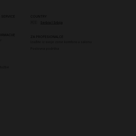
 SERVICE
COUNTRY
🇷🇸
Serbia | Srbija
ORMACIJE
ZA PROFESIONALCE
r
Izađite iz svoje zone komfora u salonu
Poslovna podrška
itužbe