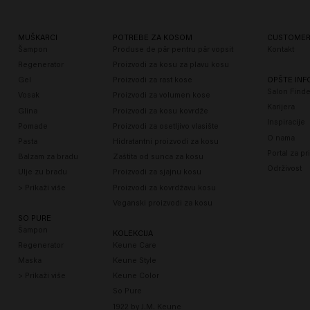
MUŠKARCI
POTREBE ZA KOSOM
CUSTOMER
Šampon
Produse de păr pentru păr vopsit
Kontakt
Regenerator
Proizvodi za kosu za plavu kosu
Gel
Proizvodi za rast kose
OPŠTE INF
Salon Finde
Vosak
Proizvodi za volumen kose
Karijera
Glina
Proizvodi za kosu kovrdže
Inspiracije
Pomade
Proizvodi za osetljivo vlasište
O nama
Pasta
Hidratantni proizvodi za kosu
Portal za pr
Balzam za bradu
Zaštita od sunca za kosu
Održivost
Ulje zu bradu
Proizvodi za sjajnu kosu
> Prikaži više
Proizvodi za kovrdžavu kosu
Veganski proizvodi za kosu
SO PURE
Šampon
KOLEKCIJA
Regenerator
Keune Care
Maska
Keune Style
> Prikaži više
Keune Color
So Pure
1922 by J.M. Keune