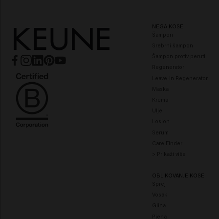
NEGA KOSE
Šampon
Srebrni šampon
Šampon protiv peruti
Regenerator
Leave-in Regenerator
Maska
Krema
Ulje
Losion
Serum
Care Finder
> Prikaži više
OBLIKOVANJE KOSE
Sprej
Vosak
Glina
Pjena