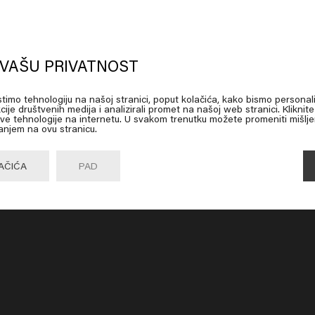
oks like you are in
United States of
erica
VAŠU PRIVATNOST
istimo tehnologiju na našoj stranici, poput kolačića, kako bismo personali
 on Go or choose your location below
cije društvenih medija i analizirali promet na našoj web stranici. Kliknit
 ove tehnologije na internetu. U svakom trenutku možete promeniti mišlje
anjem na ovu stranicu.
Go

United States of America 🛒
AČIĆA
PAD