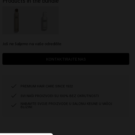
Products in the bundle
Još ne šaljemo na vaše odredište
KONTAKTIRAJTE NAS
PREMIUM HAIR CARE SINCE 1922
SVI NAŠI PROIZVODI SU 100% BEZ OKRUTNOSTI
NABAVITE SVOJE PROIZVODE U SALONU KEUNE U VAŠOJ
BLIZINI