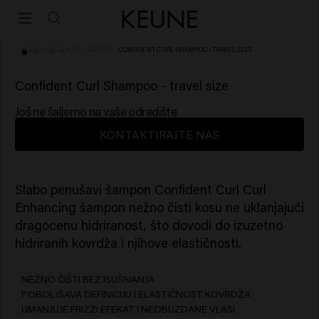
HOME
/
NJEGA KOSE
/
ŠAMPON
/
CONFIDENT CURL SHAMPOO - TRAVEL SIZE
(47)
Confident Curl Shampoo - travel size
Još ne šaljemo na vaše odredište
KONTAKTIRAJTE NAS
Slabo penušavi šampon
Confident Curl Curl
Enhancing šampon nežno čisti kosu ne uklanjajući
dragocenu hidriranost, što dovodi do izuzetno
hidriranih kovrdža i njihove elastičnosti.
NEŽNO ČIŠTI BEZ ISUŠIVANJA
POBOLJŠAVA DEFINICIJU I ELASTIČNOST KOVRDŽA
UMANJUJE FRIZZI EFEKAT I NEOBUZDANE VLASI