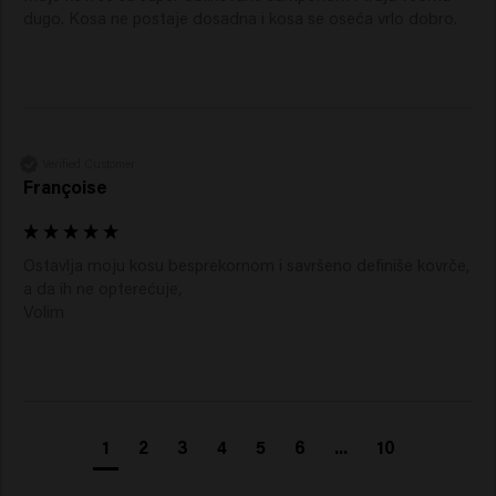
dugo. Kosa ne postaje dosadna i kosa se oseća vrlo dobro. 
Verified Customer
Françoise
Ostavlja moju kosu besprekornom i savršeno definiše kovrče, 
a da ih ne opterećuje,

Volim 
1
2
3
4
5
6
...
10