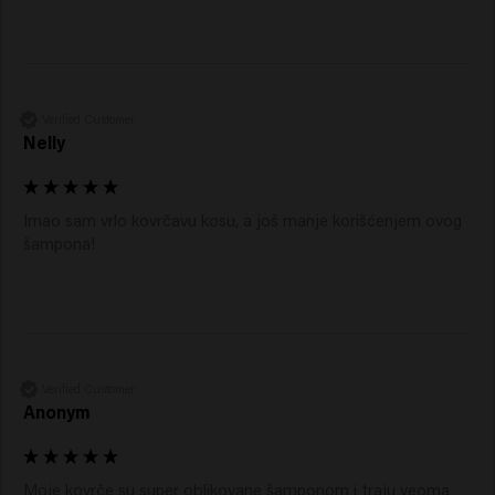
Verified Customer
Nelly
Imao sam vrlo kovrčavu kosu, a još manje korišćenjem ovog 
šampona!
Verified Customer
Anonym
Moje kovrče su super oblikovane šamponom i traju veoma 