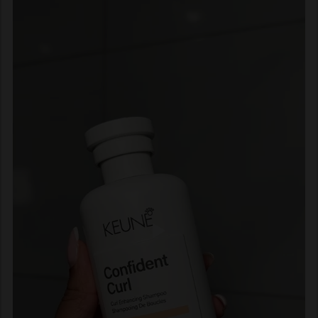
od ravne kose?
Kovrdžava kosa je prirodno suvlja jer se prirodna ulja
teže raspoređuju duž vlasi. Zato kovrdže trebaju blaži,
hidratantni šampon koji čisti bez uklanjanja esencijalnih
ulja i smanjuje frizz.
Kako koristiti šampon za kovrdže za
najbolje rezultate?
Nanesite na mokru kosu i nežno umasirajte u teme i
dužinu. Dobro isperite i po potrebi ponovite. Za najbolje
rezultate koristite i regenerator i leave-in proizvode za
dodatnu hidrataciju i definiciju.
Koliko često treba prati kovrdžavu
kosu?
U proseku 2–3 puta nedeljno, u zavisnosti od tipa kose i
životnog stila. Tako kosa ostaje čista bez gubitka
prirodnih ulja i vlage.
Koje Keune proizvode kombinovati sa
šamponom za kovrdže?