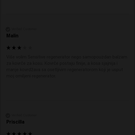
Verified Customer
Malin
Više volim Sensitive regenerator nego samopouzdan balzam 
za kovrče za kosu. Kovrče postaju finije, a kosa sjajnija i 
manje kovrdžava sa osetljivim regeneratorom koji je usput 
moj omiljeni regenerator.  
Verified Customer
Priscilla