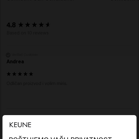
Sucrose, Potassium Sorbate, Sorbic Acid, Acetyl
Cedrene, Tetramethyl Acetyloctahydronaphthalenes.
New content loaded
4.8
Based on 10 reviews
Verified Customer
Andrea
Odličan proizvod i volim miris.
Verified Customer
Martine