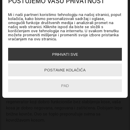
POŠTUJEMO VAŠU PRIVATNOST
Looks like you are in
United
States of America
Divan mirisni mekani regenerator koji brine o mojim 
Mi i naši partneri koristimo tehnologiju na našoj stranici, poput
kovrčama i čini ih da lepo padnu
kolačića, kako bismo personalizovali sadržaj i oglase,
omogućili funkcije društvenih medija i analizirali promet na
našoj web stranici. Kliknite ispod da biste se složili s
Click on Go or choose your location below
korišćenjem ove tehnologije na internetu. U svakom trenutku
možete promeniti mišljenje i promeniti svoje izbore pristanka
vraćanjem na ovu stranicu.
🇺🇸
United States of America 🛒
PRIHVATI SVE
Verified Customer
Dorota
Go
POSTAVKE KOLAČIĆA
Veoma dobar proizvod za kovrčavu kosu. Imam kovrčavu 
PAD
kosu i koristim ovaj regenerator zajedno sa svim ostalim 
proizvodima za kovrčavu kosu. Sviđa mi se vrlo lep 
regenerator koji dobro funkcioniše bez slabljenja kose, vaša 
kosa je dobro negovana, negovana i zaštićena. Dobijam lepe 
brižne kovrče. Ovo se toplo preporučuje svima sa 
kovrdžavom kosom.