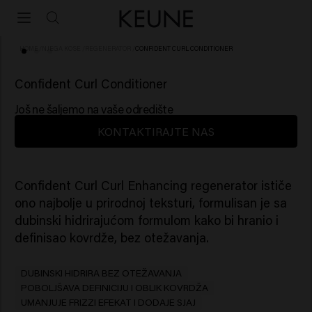
HOME
/
NJEGA KOSE
/
REGENERATOR
/
CONFIDENT CURL CONDITIONER
(10)
Confident Curl Conditioner
Još ne šaljemo na vaše odredište
KONTAKTIRAJTE NAS
Confident Curl Curl Enhancing regenerator ističe
ono najbolje u prirodnoj teksturi, formulisan je sa
dubinski hidrirajućom formulom kako bi hranio i
definisao kovrdže, bez otežavanja.
DUBINSKI HIDRIRA BEZ OTEŽAVANJA
POBOLJŠAVA DEFINICIJU I OBLIK KOVRDŽA
UMANJUJE FRIZZI EFEKAT I DODAJE SJAJ