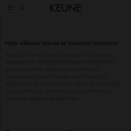
Absolute Volume
Keune Care Absolute Volume
Za podizanje i povećanje volumena tanke kose.
Hiper-efikasne formule sa trenutnim rezultatom
Pojačajte kosu rutinom za absolutni volumen,
obogaćenom ekstraktom ljiljana i hidrolizatom
proteina pirinča. Napravljena savršenom
mešavinom prirode i nauke, ova kolekcija je
dizajnirana da udahne život, obim i gustinu vašoj
kosi, savršeno je pripremajući za voluminozno,
raskošno oblikovanje koje traje.