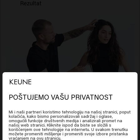
Rezultat
Udvostručite zapreminu
uz osećaj bestežinskog
stanja*
POŠTUJEMO VAŠU PRIVATNOST
Looks like you are in
United
States of America
Iskustvo
Mi i naši partneri koristimo tehnologiju na našoj stranici, poput
kolačića, kako bismo personalizovali sadržaj i oglase,
omogućili funkcije društvenih medija i analizirali promet na
našoj web stranici. Kliknite ispod da biste se složili s
78% više volumena*
Click on Go or choose your location below
korišćenjem ove tehnologije na internetu. U svakom trenutku
možete promeniti mišljenje i promeniti svoje izbore pristanka
Popunjava kosu
vraćanjem na ovu stranicu.