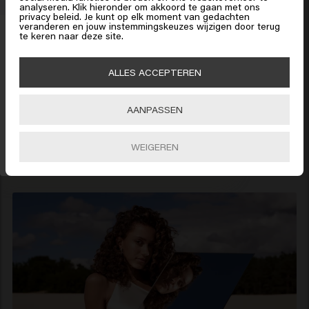
professionals in staat stelt om elke blonde ambitie
analyseren. Klik hieronder om akkoord te gaan met ons
Klik op Bevestig of kies hieronder je locatie
privacy beleid. Je kunt op elk moment van gedachten
te bereiken van elke klant. Met mooie en stralende
veranderen en jouw instemmingskeuzes wijzigen door terug
15% korting ontvangen?
te keren naar deze site.
eindresultaten.
Schrijf je in voor de nieuwsbrief
en blijf op de
Download this manual in
English
,
Dutch
,
German
,
🇺🇸
United States of America 🛒
hoogte van haartips en trends.
ALLES ACCEPTEREN
French
or
Spanish
.
Bevestig
AANPASSEN
INSCHRIJVEN
WEIGEREN