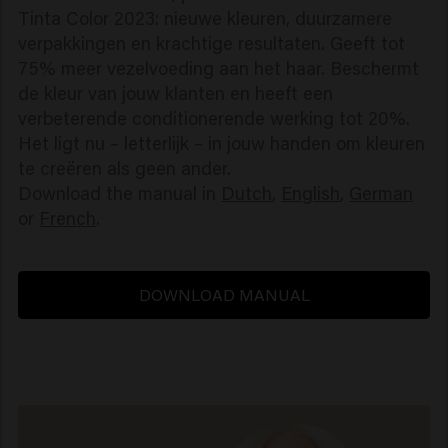
Tinta Color 2023: nieuwe kleuren, duurzamere
verpakkingen en krachtige resultaten. Geeft tot
75% meer vezelvoeding aan het haar. Beschermt
de kleur van jouw klanten en heeft een
verbeterende conditionerende werking tot 20%.
Het ligt nu – letterlijk – in jouw handen om kleuren
te creëren als geen ander.
Download the manual in
Dutch
,
English
,
German
or
French
DOWNLOAD MANUAL