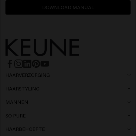
DOWNLOAD MANUAL
HAARVERZORGING
Shampoo
HAARSTYLING
Haarlak
Zilvershampoo
MANNEN
Shampoo
Wax
Anti-roos shampoo
SO PURE
Shampoo
Conditioner
Clay
Conditioner
HAARBEHOEFTE