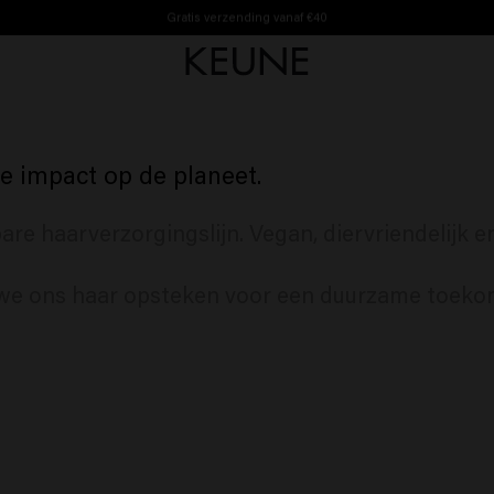
So Pure
Gratis verzending vanaf €40
e impact op de planeet.
e haarverzorgingslijn. Vegan, diervriendelijk en 
 we ons haar opsteken voor een duurzame toeko