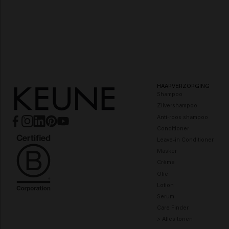
HAARVERZORGING
Shampoo
Zilvershampoo
Anti-roos shampoo
Conditioner
Leave-in Conditioner
Masker
Crème
Olie
Lotion
Serum
Care Finder
> Alles tonen