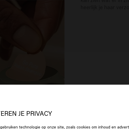
heerlijk je haar verz
 lijkt erop dat je in
United States o
erica
bent
EREN JE PRIVACY
gebruiken technologie op onze site, zoals cookies om inhoud en advert