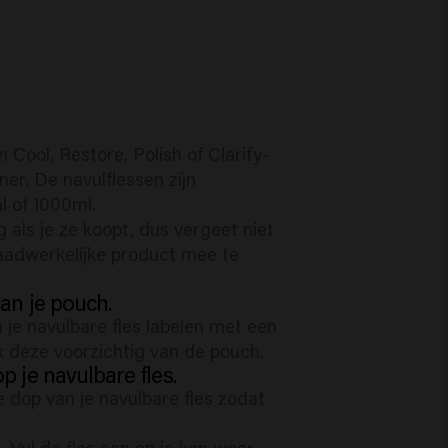
n Cool, Restore, Polish of Clarify-
er. De navulflessen zijn
l of 1000ml.
g als je ze koopt, dus vergeet niet
aadwerkelijke product mee te
van je pouch.
 je navulbare fles labelen met een
k deze voorzichtig van de pouch.
op je navulbare fles.
e dop van je navulbare fles zodat
t. Vul de fles aan en je kan weer