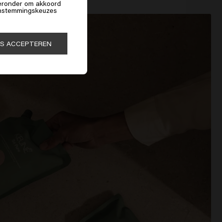
hieronder om akkoord
 instemmingskeuzes
ES ACCEPTEREN