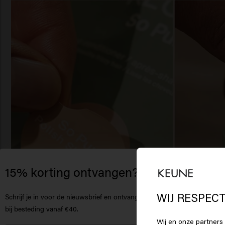
15% korting ontvangen?
Het
Am
WIJ RESPECT
Schrijf je in voor de nieuwsbrief en ontvang
korting
bij besteding vanaf €40.
Wij en onze partners 