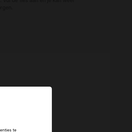
orgen.
f
enties te