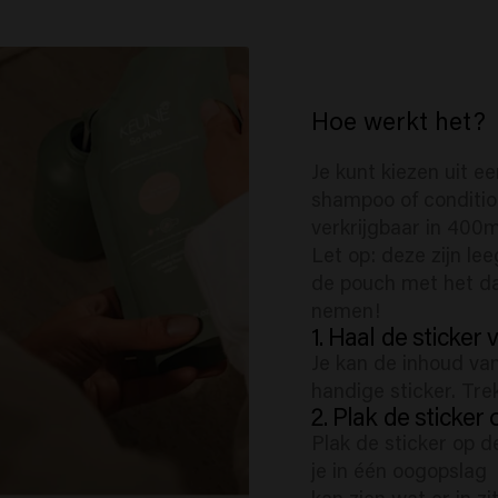
Hoe werkt het?
Je kunt kiezen uit ee
shampoo of condition
verkrijgbaar in 400m
Let op: deze zijn lee
de pouch met het d
nemen!
1. Haal de sticker 
Je kan de inhoud van
handige sticker. Tre
2. Plak de sticker 
Plak de sticker op d
je in één oogopslag
kan zien wat er in zi