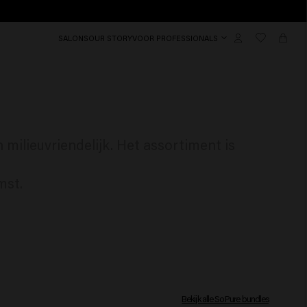
SALONS
OUR STORY
VOOR PROFESSIONALS
milieuvriendelijk. Het assortiment is
mst.
Bekijk alle So Pure bundles