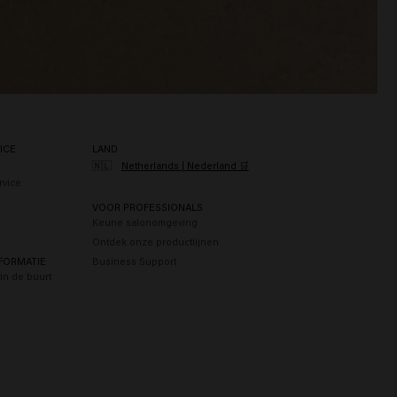
ICE
LAND
🇳🇱
Netherlands | Nederland 🛒
rvice
n
VOOR PROFESSIONALS
Keune salonomgeving
Ontdek onze productlijnen
FORMATIE
Business Support
in de buurt