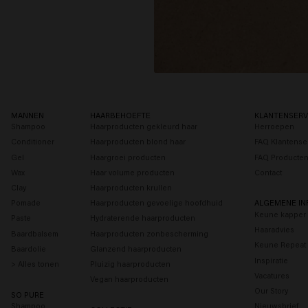
MANNEN
HAARBEHOEFTE
KLANTENSERV
Shampoo
Haarproducten gekleurd haar
Herroepen
Conditioner
Haarproducten blond haar
FAQ Klantense
Gel
Haargroei producten
FAQ Producte
Wax
Haar volume producten
Contact
Clay
Haarproducten krullen
Pomade
Haarproducten gevoelige hoofdhuid
ALGEMENE IN
Keune kapper 
Paste
Hydraterende haarproducten
Haaradvies
Baardbalsem
Haarproducten zonbescherming
Keune Repeat
Baardolie
Glanzend haarproducten
Inspiratie
> Alles tonen
Pluizig haarproducten
Vacatures
Vegan haarproducten
Our Story
SO PURE
Shampoo
Nieuwsbrief