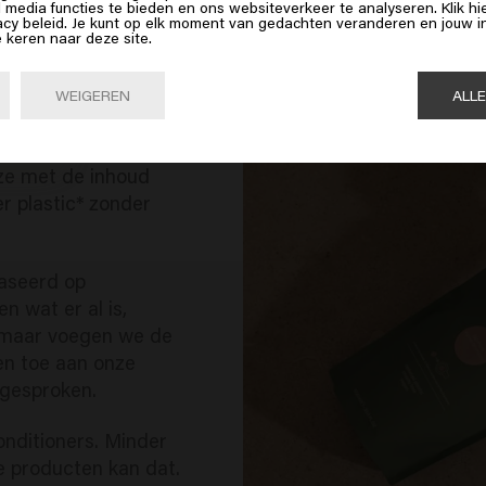
op Bevestig of kies hieronder je locatie
l media functies te bieden en ons websiteverkeer te analyseren. Klik 
acy beleid. Je kunt op elk moment van gedachten veranderen en jouw
e keren naar deze site.
Bevestig

United States of America 🛒
WEIGEREN
ALL
eze met de inhoud
r plastic* zonder
baseerd op
n wat er al is,
, maar voegen we de
en toe aan onze
 gesproken.
nditioners. Minder
e producten kan dat.