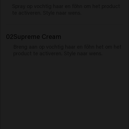
Spray op vochtig haar en föhn om het product
te activeren. Style naar wens.
02
Supreme Cream
Breng aan op vochtig haar en föhn het om het
product te activeren. Style naar wens.
Miracle Elixir
Velvet Smooth
Vital Nutrition