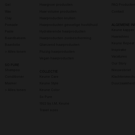
Gel
Haargroei producten
FAQ Producte
Wax
Haar volume producten
Contact
Clay
Haarproducten krullen
Pomade
Haarproducten gevoelige hoofdhuid
ALGEMENE IN
Keune kapper 
Paste
Hydraterende haarproducten
Haaradvies
Baardbalsem
Haarproducten zonbescherming
Keune Repeat
Baardolie
Glanzend haarproducten
Inspiratie
> Alles tonen
Pluizig haarproducten
Vacatures
Vegan haarproducten
Our Story
SO PURE
Shampoo
Nieuwsbrief
COLLECTIE
Conditioner
Keune Care
Klachtenmech
Masker
Keune Style
Duurzaamheid
> Alles tonen
Keune Color
So Pure
1922 by J.M. Keune
Travel sizes