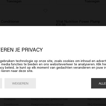
Toevoegen
Toevoegen
n Conditioner
Vital Nutrition Power Plump
€31.95
Toevoegen
Toevoegen
 lijkt erop dat je in
United States o
erica
bent
EREN JE PRIVACY
gebruiken technologie op onze site, zoals cookies om inhoud en advert
op Bevestig of kies hieronder je locatie
l media functies te bieden en ons websiteverkeer te analyseren. Klik 
acy beleid. Je kunt op elk moment van gedachten veranderen en jouw
e keren naar deze site.
Bevestig

United States of America 🛒
WEIGEREN
ALL
MANNEN
HAARBEHOEFTE
KLANTENSERV
Shampoo
Haarproducten gekleurd haar
Herroepen
Conditioner
Haarproducten blond haar
FAQ Klantense