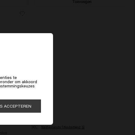
Toevoegen
f
enties te
hieronder om akkoord
 instemmingskeuzes
ES ACCEPTEREN
ICE
LAND
🇳🇱
Netherlands | Nederland 🛒
rvice