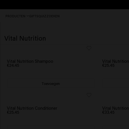
Vóór
PRODUCTEN
GIFTS
QUIZ
ZOEKEN
16:30
besteld,
vandaag
nog
Vital Nutrition
verzonden.
Vital Nutrition Shampoo
Vital Nutritio
€24.45
€25.45
Toevoegen
Vital Nutrition Conditioner
Vital Nutritio
€25.45
€33.45