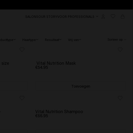
SALONS
OUR STORY
VOOR PROFESSIONALS
ducttype
Haartype
Resultaat
Vrij van
 size
Vital Nutrition Mask
€54.95
Toevoegen
e
Vital Nutrition Shampoo
€66.95