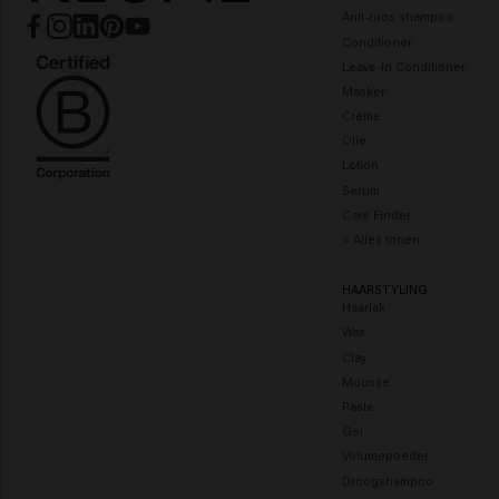
Anti-roos shampoo
Conditioner
Leave-in Conditioner
Masker
Crème
Olie
Lotion
Serum
Care Finder
> Alles tonen
HAARSTYLING
Haarlak
Wax
Clay
Mousse
Paste
Gel
Volumepoeder
Droogshampoo