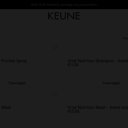
Vóór 16:30 besteld, vandaag nog verzonden.
Gratis verzending vanaf €40
Pro
n Protein Spray
Vital Nutrition Shampoo - travel
€11.95
Toevoegen
Toevoegen
n Mask
Vital Nutrition Mask - travel siz
€13.95