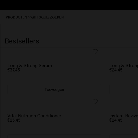
Vóór
PRODUCTEN
GIFTS
QUIZ
ZOEKEN
16:30
besteld,
vandaag
nog
Bestsellers
verzonden.
BESTSELLER
BESTSELLER
Long & Strong Serum
Long & Stro
€37.45
€24.45
Toevoegen
NIEUW
Vital Nutrition Conditioner
Instant Revi
€25.45
€24.45