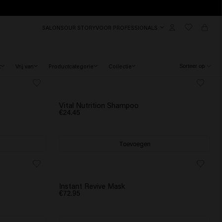
SALONS
OUR STORY
VOOR PROFESSIONALS
t
Vrij van
Productcategorie
Collectie
Vital Nutrition Shampoo
€24.45
Toevoegen
NIEUW
Instant Revive Mask
€72.95