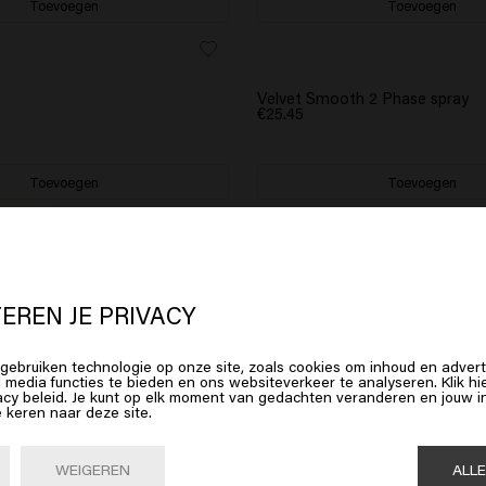
Toevoegen
Toevoegen
Velvet Smooth 2 Phase spray
€25.45
Toevoegen
Toevoegen
BESTSELLER
l Leave-in Curly
Instant Revive Flash Repair Ma
 lijkt erop dat je in
United States o
€31.95
erica
bent
EREN JE PRIVACY
Toevoegen
Toevoegen
gebruiken technologie op onze site, zoals cookies om inhoud en advert
op Bevestig of kies hieronder je locatie
l media functies te bieden en ons websiteverkeer te analyseren. Klik 
acy beleid. Je kunt op elk moment van gedachten veranderen en jouw
e keren naar deze site.
Bevestig

United States of America 🛒
WEIGEREN
ALL