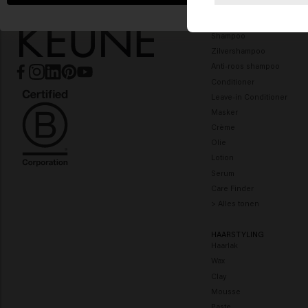
HAARVERZORGING
Shampoo
Zilvershampoo
Anti-roos shampoo
Conditioner
Leave-in Conditioner
Masker
Crème
Olie
Lotion
Serum
Care Finder
> Alles tonen
HAARSTYLING
Haarlak
Wax
Clay
Mousse
Paste