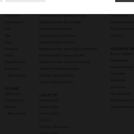
MANNEN
HAARBEHOEFTE
KLANTENSERV
Shampoo
Haarproducten gekleurd haar
Herroepen
Conditioner
Haarproducten blond haar
FAQ Klantense
Gel
Haargroei producten
FAQ Producte
Wax
Haar volume producten
Contact
Clay
Haarproducten krullen
Pomade
Haarproducten gevoelige hoofdhuid
ALGEMENE IN
Keune kapper 
Paste
Hydraterende haarproducten
Haaradvies
Baardbalsem
Haarproducten zonbescherming
Keune Repeat
Baardolie
Glanzend haarproducten
Inspiratie
> Alles tonen
Pluizig haarproducten
Vacatures
Vegan haarproducten
Our Story
SO PURE
Shampoo
Nieuwsbrief
COLLECTIE
Conditioner
Keune Care
Klachtenmech
Masker
Keune Style
Duurzaamheid
> Alles tonen
Keune Color
So Pure
1922 by J.M. Keune
Travel sizes