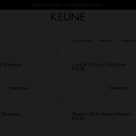
Vóór 16:30 besteld, vandaag nog verzonden.
Gratis verzending vanaf €40
Producttype
Haartype
Resultaa
BESTSELLER
ng Shampoo
Long & Strong Conditioner
€25.45
Toevoegen
Toevoegen
ve Shampoo
Radiant Gloss Illume Infusion
€31.95