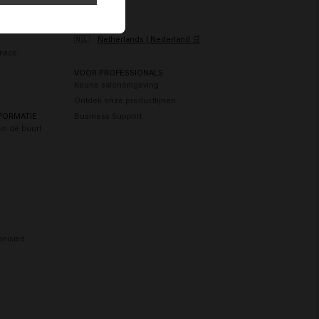
ICE
LAND
🇳🇱
Netherlands | Nederland 🛒
rvice
n
VOOR PROFESSIONALS
Keune salonomgeving
Ontdek onze productlijnen
FORMATIE
Business Support
in de buurt
anisme