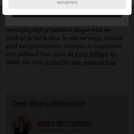
WEIGEREN
Bevestig
Extra verzorging voor gekleurd haar
Voorkomen is beter dan genezen. Met de juiste
verzorging blijft je haarkleur langer mooi en
voorkom je dat je kleur te snel vervaagt. Gebruik
altijd een professionele shampoo en conditioner
voor gekleurd haar, zoals de
Color Brillianz
lijn.
Bekijk ook onze
producten voor gekleurd haar
.
Over deze collaborator
Joanne van Hoeflaken
Global Education Director