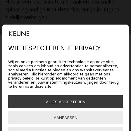
Heb je een last-minute afspraak en een snelle
oplossing nodig? Met deze tips kun je je uitgroei
tijdelijk verbergen:
Gebruik een uitgroei spray
in een tint die
overeenkomt met je haarkleur. Deze sprays
WIJ RESPECTEREN JE PRIVACY
camoufleren grijze of lichtere uitgroei in enkele
seconden.
Wij en onze partners gebruiken technologie op onze site,
zoals cookies om inhoud en advertenties te personaliseren,
Verander je scheiding:
Een rechte scheiding
social media functies te bieden en ons websiteverkeer te
benadrukt de uitgroei. Een lossere zigzag scheiding
analyseren. Klik hieronder om akkoord te gaan met ons
Het lijkt erop dat je in
United
privacy beleid. Je kunt op elk moment van gedachten
helpt om de het te verbergen.
States of America
bent
veranderen en jouw instemmingskeuzes wijzigen door terug
te keren naar deze site.
15% korting ontvangen?
Werk met volume:
een volumineuze coupe,
gecreëerd met producten zoals
Stardust
en
High
Schrijf je in voor de nieuwsbrief en ontvang 15% korting op je bestelling,
Klik op Bevestig of kies hieronder je locatie
ALLES ACCEPTEREN
Rise
, zorgt ervoor dat de haaraanzet minder strak
speciale aanbiedingen en haarupdates. Happy shopping!
en dus minder zichtbaar is.
Accessoires zijn je vriend:
denk aan haarbanden,
AANPASSEN
🇺🇸
United States of America 🛒
sjaaltjes of een stijlvolle clip.
INSCHRIJVEN