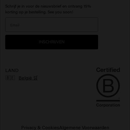
Schrijf je in voor de nieuwsbrief en ontvang 15%
Inspiratie
Travel sizes
Hydraterende haarproducten
Baardolie
> Alles tonen
Care Finder
korting op je bestelling. See you soon!
Our Story
Haarproducten zonbescherming
> Alles tonen
> Alles tonen
Nieuwsbrief
Glanzend haarproducten
INSCHRIJVEN
Klachtenmechanisme
Pluizig haarproducten
Duurzaamheid
Vegan haarproducten
LAND
🇧🇪
België 🛒
Privacy & Cookies
Algemene Voorwaarden