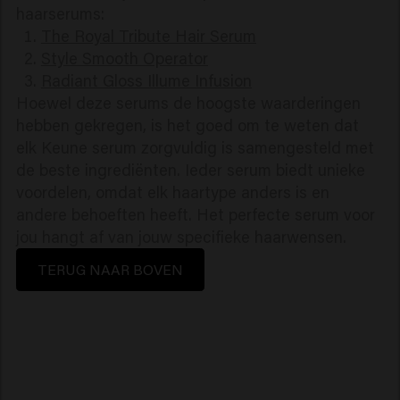
haarserums:
The Royal Tribute Hair Serum
Style Smooth Operator
Radiant Gloss Illume Infusion
Hoewel deze serums de hoogste waarderingen
hebben gekregen, is het goed om te weten dat
elk Keune serum zorgvuldig is samengesteld met
de beste ingrediënten. Ieder serum biedt unieke
voordelen, omdat elk haartype anders is en
andere behoeften heeft. Het perfecte serum voor
jou hangt af van jouw specifieke haarwensen.
TERUG NAAR BOVEN