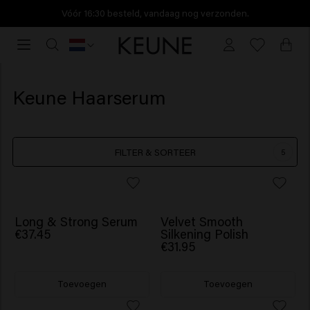
Vóór 16:30 besteld, vandaag nog verzonden.
Vóór
16:30
besteld,
vandaag
Keune Haarserum
nog
verzonden.
FILTER & SORTEER
5
BESTSELLER
Long & Strong Serum
Velvet Smooth
€37.45
Silkening Polish
€31.95
Toevoegen
Toevoegen