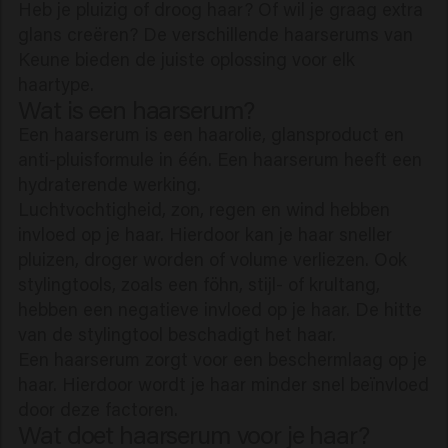
Heb je pluizig of droog haar? Of wil je graag extra
glans creëren? De verschillende haarserums van
Keune bieden de juiste oplossing voor elk
haartype.
Wat is een haarserum?
Een haarserum is een haarolie, glansproduct en
anti-pluisformule in één. Een haarserum heeft een
hydraterende werking.
Luchtvochtigheid, zon, regen en wind hebben
invloed op je haar. Hierdoor kan je haar sneller
pluizen, droger worden of volume verliezen. Ook
stylingtools, zoals een föhn, stijl- of krultang,
hebben een negatieve invloed op je haar. De hitte
van de stylingtool beschadigt het haar.
Een haarserum zorgt voor een beschermlaag op je
haar. Hierdoor wordt je haar minder snel beïnvloed
door deze factoren.
Wat doet haarserum voor je haar?