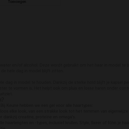
Toevoegen
 water en/of alcohol. Deze wordt gebruikt om het haar in model te 
de hele dag in model blijft zitten.
e dag in model te houden. Dankzij de sterke hold blijft je kapsel pe
beter te vormen is. Het helpt ook om pluis en losse haren onder con
itziet.
n?
. Bij Keune hebben we een gel voor alle haartypes:
eloos elke look, van een strakke look tot het temmen van eigenwijz
er dankzij creatine, proteïne en omega's.
alle haarlengten en -types, inclusief krullen. Style, fixeer of föhn je
tie.