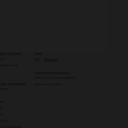
MER SERVICE
LAND
pen
🇧🇪
België 🛒
antenservice
t
VOOR PROFESSIONALS
Ontdek onze productlijnen
ENE INFORMATIE
Business Support
Finder
res
tie
ry
brief
enmechanisme