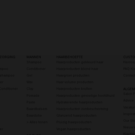
ZORGING
MANNEN
HAARBEHOEFTE
CUSTO
Shampoo
Haarproducten gekleurd haar
Herroe
ampoo
Conditioner
Haarproducten blond haar
FAQ Kl
s shampoo
Gel
Haargroei producten
Contac
er
Wax
Haar volume producten
Conditioner
Clay
Haarproducten krullen
ALGEM
Salon 
Pomade
Haarproducten gevoelige hoofdhuid
Advice
Paste
Hydraterende haarproducten
Vacatu
Baardbalsem
Haarproducten zonbescherming
Inspira
Baardolie
Glanzend haarproducten
Our Sto
> Alles tonen
Pluizig haarproducten
Nieuws
er
Vegan haarproducten
Klacht