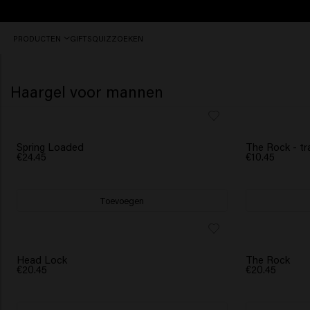
Vóór
PRODUCTEN
GIFTS
QUIZ
ZOEKEN
16:30
besteld,
vandaag
nog
Haargel voor mannen
verzonden.
Spring Loaded
The Rock - tra
€24.45
€10.45
Toevoegen
Head Lock
The Rock
€20.45
€20.45