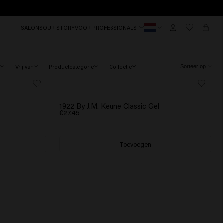
SALONS
OUR STORY
VOOR PROFESSIONALS
d
Vrij van
Productcategorie
Collectie
1922 By J.M. Keune Classic Gel
€27.45
Toevoegen