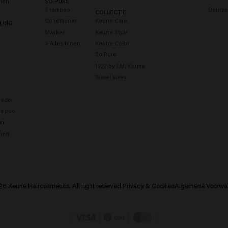
onen
SO PURE
Shampoo
Duurza
COLLECTIE
Conditioner
Keune Care
LING
Masker
Keune Style
> Alles tonen
Keune Color
So Pure
1922 by J.M. Keune
Travel sizes
eder
ampoo
um
onen
6 Keune Haircosmetics. All right reserved.
Privacy & Cookies
Algemene Voorwa