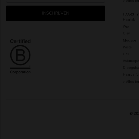
> Alles t
INSCHRIJVEN
HAARSTY
Haarlak
Wax
Clay
Mousse
Paste
Gel
Volumepo
Droogsh
Haarparf
> Alles t
© 202