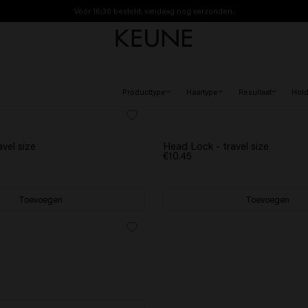
Vóór 16:30 besteld, vandaag nog verzonden.
Gratis verzending vanaf €40
Producttype
Haartype
Resultaat
Hol
vel size
Head Lock - travel size
€10.45
Toevoegen
Toevoegen