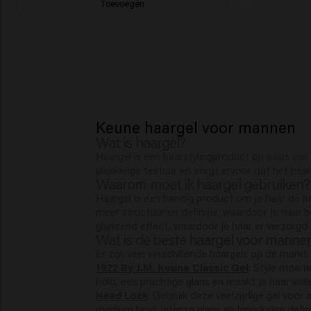
Toevoegen
Keune haargel voor mannen
Wat is haargel?
Haargel is een haarstylingproduct op basis van
plakkerige textuur en zorgt ervoor dat het haar 
Waarom moet ik haargel gebruiken?
Haargel is een handig product om je haar de hel
meer structuur en definitie, waardoor je haar 
glanzend effect, waardoor je haar er verzorgd u
Wat is de beste haargel voor manne
Er zijn veel verschillende haargels op de markt
1922 By J.M. Keune Classic Gel
: Style moeit
hold, een prachtige glans en maakt je haar voll
Head Lock
: Gebruik deze veelzijdige gel voor 
medium hold, intense glans en langdurige defini