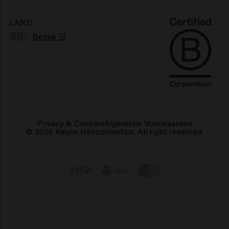
Duurzaamheid
Vegan haarproducten
LAND
🇧🇪
België 🛒
Privacy & Cookies
Algemene Voorwaarden
© 2026 Keune Haircosmetics. All right reserved.