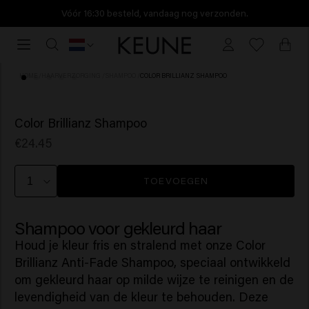
Vóór 16:30 besteld, vandaag nog verzonden.
Vóór
16:30
besteld,
HOME
/
HAARVERZORGING
/
SHAMPOO
/
COLOR BRILLIANZ SHAMPOO
vandaag
nog
(10)
verzonden.
Color Brillianz Shampoo
€24.45
TOEVOEGEN
Shampoo voor gekleurd haar
Houd je kleur fris en stralend met onze Color
Brillianz Anti-Fade Shampoo, speciaal ontwikkeld
om gekleurd haar op milde wijze te reinigen en de
levendigheid van de kleur te behouden. Deze