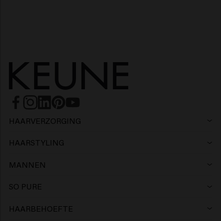
HAARVERZORGING
Shampoo
HAARSTYLING
Haarlak
Zilvershampoo
MANNEN
Shampoo
Wax
Anti-roos shampoo
SO PURE
Shampoo
Conditioner
Clay
Conditioner
HAARBEHOEFTE