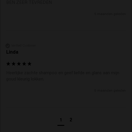
BEN ZEER TEVREDEN
5 maanden geleden
Verified Customer
Linda
Heerlijke zachte shampoo en geef liefde en glans aan mijn 
goud kleurig lokken. 
5 maanden geleden
1
2