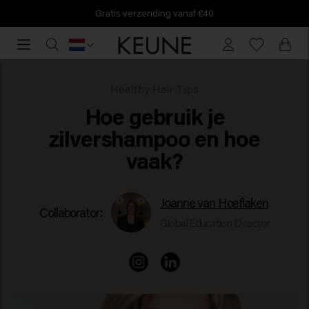
Gratis verzending vanaf €40
Gratis
verzending
vanaf
€40
Hoe zilvershampoo gebruiken
Healthy Hair Tips
Hoe gebruik je
zilvershampoo en hoe
vaak?
Joanne van Hoeflaken
Collaborator:
Global Education Director