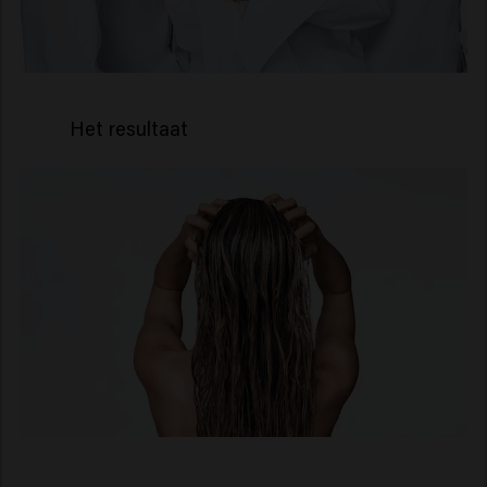
Het resultaat
83% minder haarbreuk,
zichtbaar helderder blond*