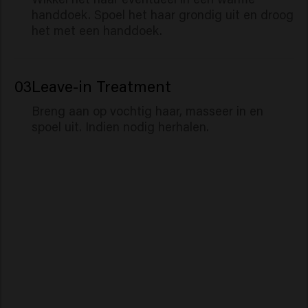
handdoek. Spoel het haar grondig uit en droog
het met een handdoek.
03
Leave-in Treatment
Breng aan op vochtig haar, masseer in en
spoel uit. Indien nodig herhalen.
Absolute Volume
Vital Nutrition
Color Brillianz