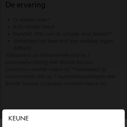
De ervaring
7x sterker haar*
83% minder breuk
Herstelt 79% van de schade door bleken**
Verheldert het haar met een werking tegen
dofheid
*Gebaseerd op instrumentele test na 1
routinebehandeling met Blonde Saviour
(shampoo+masker+leave-in) **Gebaseerd op
instrumentele test na 7 routinebehandelingen met
Blonde Saviour (shampoo+masker+leave-in).