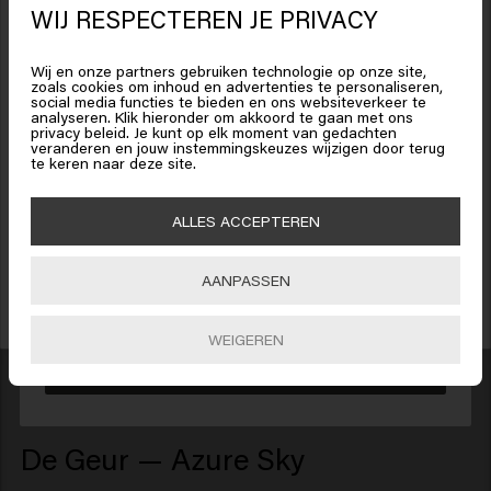
WIJ RESPECTEREN JE PRIVACY
Wij en onze partners gebruiken technologie op onze site,
zoals cookies om inhoud en advertenties te personaliseren,
social media functies te bieden en ons websiteverkeer te
analyseren. Klik hieronder om akkoord te gaan met ons
Het lijkt erop dat je in
United
privacy beleid. Je kunt op elk moment van gedachten
States of America
bent
veranderen en jouw instemmingskeuzes wijzigen door terug
te keren naar deze site.
15% korting ontvangen?
Schrijf je in voor de nieuwsbrief en ontvang 15% korting op je bestelling,
Klik op Bevestig of kies hieronder je locatie
ALLES ACCEPTEREN
speciale aanbiedingen en haarupdates. Happy shopping!
AANPASSEN
🇺🇸
United States of America 🛒
INSCHRIJVEN
WEIGEREN
Bevestig
De Geur — Azure Sky