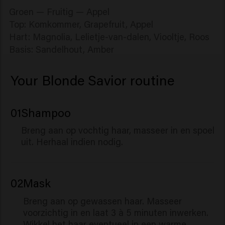
Groen — Fruitig — Appel
Top: Komkommer, Grapefruit, Appel
Hart: Magnolia, Lelietje-van-dalen, Viooltje, Roos
Basis: Sandelhout, Amber
Your Blonde Savior routine
01
Shampoo
Breng aan op vochtig haar, masseer in en spoel
uit. Herhaal indien nodig.
02
Mask
Breng aan op gewassen haar. Masseer
voorzichtig in en laat 3 à 5 minuten inwerken.
Wikkel het haar eventueel in een warme