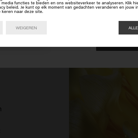
tegen schadelijke in
l media functies te bieden en ons websiteverkeer te analyseren. Klik 
erica
bent
acy beleid. Je kunt op elk moment van gedachten veranderen en jouw
tegelijkertijd de ve
e keren naar deze site.
revitaliseert besch
op Bevestig of kies hieronder je locatie
zacht, glanzend en l
WEIGEREN
ALL
Bevestig

United States of America 🛒
m
t