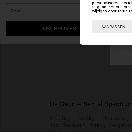
personaliseren, socia
Am
te gaan met ons priv
wijzigen door terug t
Klik 
AANPASSEN
INSCHRIJVEN
🇺
De Geur — Santal Spectru
Bloemig — Kruidig — Houtachtig
Top: Mandarijn, Honing, Bergamo