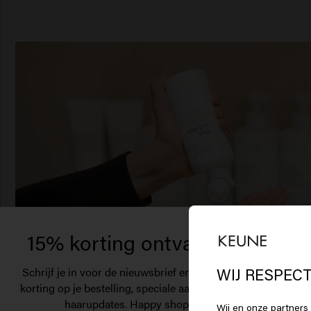
15% korting ontvangen?
Schrijf je in voor de nieuwsbrief en ontvang 15%
WIJ RESPECT
korting op je bestelling, speciale aanbiedingen en
Het
haarupdates. Happy shopping!
Wij en onze partners 