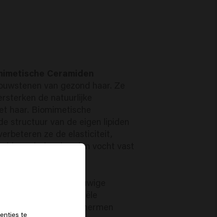
mimetische Ceramiden
bouwstenen van gezond haar. Ze
ersterken de natuurlijke
et haar. Biomimetische
e structuur van de eigen lipiden
erbeteren ze de elasticiteit,
ubben glad en houden vocht vast
nder haar.
-extract?
wel bekend als de 'eeuwige
ntioxidanten en essentiële
 het haar helpen beschermen
f
enties te