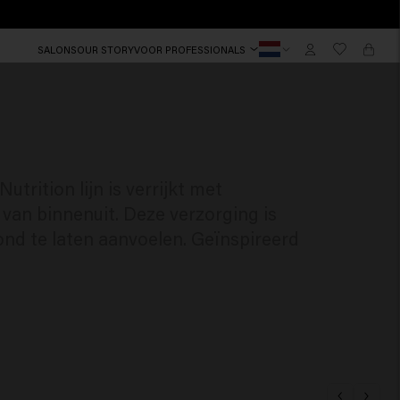
SALONS
OUR STORY
VOOR PROFESSIONALS
rition lijn is verrijkt met
van binnenuit. Deze verzorging is
ond te laten aanvoelen. Geïnspireerd