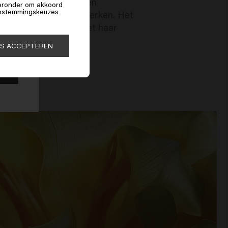
vloeden van buitenaf en
hieronder om akkoord
 instemmingskeuzes
erkracht en glans versterken. Het
adigd haar en maakt het haar
evendig.
ES ACCEPTEREN