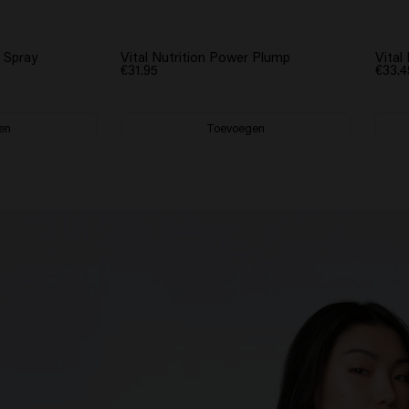
n Spray
Vital Nutrition Power Plump
Vital
€31.95
€33.4
en
Toevoegen