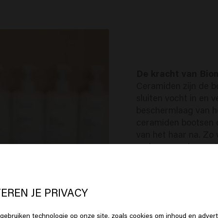
De kracht van Bio
Ceramiden zijn de 
sluiten vocht in en v
beschermlaag van h
ceramiden bootsen d
van het haar na. Zo v
maken ruwe haarsch
– voor zachter, gezo
Waarom Immortelle
De immortelle, ook 
EREN JE PRIVACY
bloem', is rijk aan a
voedingsstoffen die
 lijkt erop dat je in
United States o
gebruiken technologie op onze site, zoals cookies om inhoud en advert