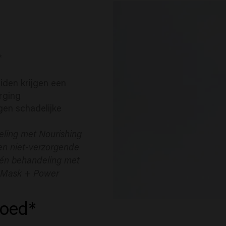
*
iden krijgen een
rging
en schadelijke
eling met Nourishing
n niet-verzorgende
één behandeling met
 Mask + Power
voed*