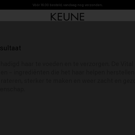
Vóór 16:30 besteld, vandaag nog verzonden.
Gratis verzending vanaf €40
sultaat
digd haar te voeden en te verzorgen. De Vital Nut
n – ingrediënten die het haar helpen herstellen 
drateren, sterker te maken en weer zacht en gez
tenschap.