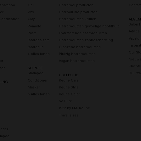
s shampoo
Gel
Haargroei producten
Contac
er
Wax
Haar volume producten
Conditioner
Clay
Haarproducten krullen
ALGEM
Salon 
Pomade
Haarproducten gevoelige hoofdhuid
Advice
Paste
Hydraterende haarproducten
Vacatu
Baardbalsem
Haarproducten zonbescherming
Inspira
Baardolie
Glanzend haarproducten
Our Sto
> Alles tonen
Pluizig haarproducten
Nieuws
er
Vegan haarproducten
Klacht
onen
SO PURE
Shampoo
Duurza
COLLECTIE
Conditioner
Keune Care
LING
Masker
Keune Style
> Alles tonen
Keune Color
So Pure
1922 by J.M. Keune
Travel sizes
eder
ampoo