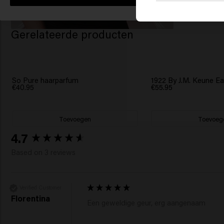
Gerelateerde producten
So Pure haarparfum
1922 By J.M. Keune Ea
€40.95
€55.95
Toevoegen
Toevoeg
New content loaded
4.7
Based on 3 reviews
Verified Customer
Florentina
Een geweldige geur, erg aangenaam 