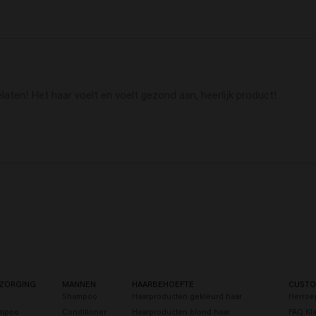
laten! Het haar voelt en voelt gezond aan, heerlijk product! 
ZORGING
MANNEN
HAARBEHOEFTE
CUSTO
Shampoo
Haarproducten gekleurd haar
Herroe
ampoo
Conditioner
Haarproducten blond haar
FAQ Kl