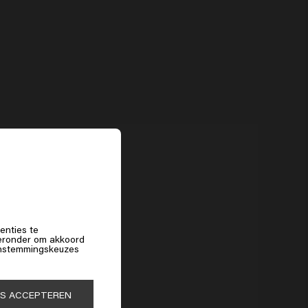
perfecte finishing routine.
Kunnen mannen haarparfum gebruiken?
Zeker, haarparfum is geschikt voor iedereen die zijn haar een verfijnde
geur en verzorgde uitstraling wil geven.
f
enties te
hieronder om akkoord
 instemmingskeuzes
ES ACCEPTEREN