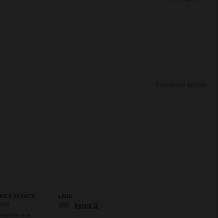
2 maanden geleden
MER SERVICE
LAND
pen
🇧🇪
België 🛒
antenservice