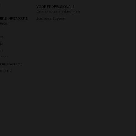
t
VOOR PROFESSIONALS
Ontdek onze productlijnen
ENE INFORMATIE
Business Support
Finder
res
tie
ry
brief
enmechanisme
amheid