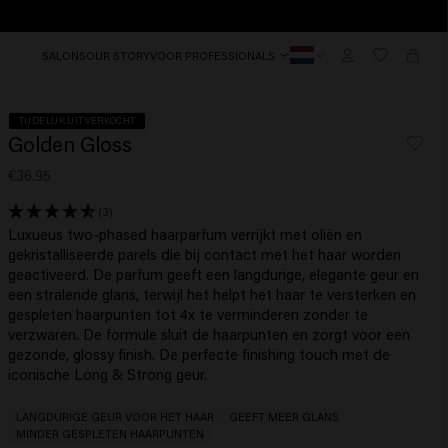
SALONS
OUR STORY
VOOR PROFESSIONALS
TIJDELIJK UITVERKOCHT
Golden Gloss
€36.95
(3)
Luxueus two-phased haarparfum verrijkt met oliën en
gekristalliseerde parels die bij contact met het haar worden
geactiveerd. De parfum geeft een langdurige, elegante geur en
een stralende glans, terwijl het helpt het haar te versterken en
gespleten haarpunten tot 4x te verminderen zonder te
verzwaren. De formule sluit de haarpunten en zorgt voor een
gezonde, glossy finish. De perfecte finishing touch met de
iconische Long & Strong geur.
LANGDURIGE GEUR VOOR HET HAAR
GEEFT MEER GLANS
MINDER GESPLETEN HAARPUNTEN