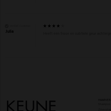
Verified Customer
Julia
Heeft een frisse en subtiele geur achterge
HAARVER
Shampoo
Zilversh