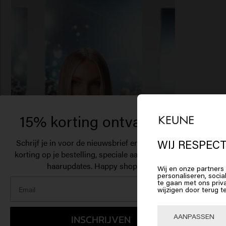
15% korting ontvangen?
Het
Am
Schrijf je in voor de nieuwsbrief en ontvang 15%
WIJ RESPECT
korting op je bestelling, speciale aanbiedingen en
haarupdates. Happy shopping!
Wij en onze partners 
Klik 
personaliseren, socia
te gaan met ons priv
wijzigen door terug t
🇺
AANPASSEN
INSCHRIJVEN