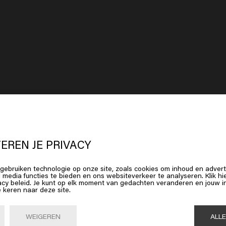
 lijkt erop dat je in
United States o
erica
bent
EREN JE PRIVACY
gebruiken technologie op onze site, zoals cookies om inhoud en advert
op Bevestig of kies hieronder je locatie
l media functies te bieden en ons websiteverkeer te analyseren. Klik 
acy beleid. Je kunt op elk moment van gedachten veranderen en jouw
e keren naar deze site.
Bevestig

United States of America 🛒
WEIGEREN
ALL