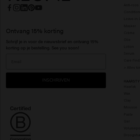
Anti-roo
Condition
Leave-in 
Masker
Ontvang 15% korting
Crème
Olie
Schrijf je in voor de nieuwsbrief en ontvang 15%
Lotion
korting op je bestelling. See you soon!
Serum
Care Find
> Alles t
INSCHRIJVEN
HAARSTY
Haarlak
Wax
Clay
Mousse
Paste
Gel
Volumepo
Droogsh