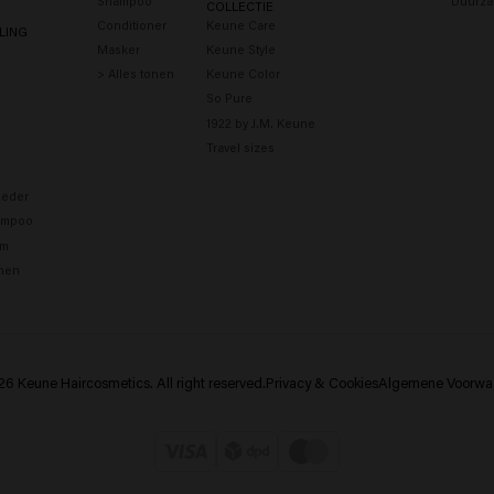
Shampoo
Duurza
COLLECTIE
Conditioner
Keune Care
LING
Masker
Keune Style
> Alles tonen
Keune Color
So Pure
1922 by J.M. Keune
Travel sizes
eder
ampoo
um
onen
6 Keune Haircosmetics. All right reserved.
Privacy & Cookies
Algemene Voorwa