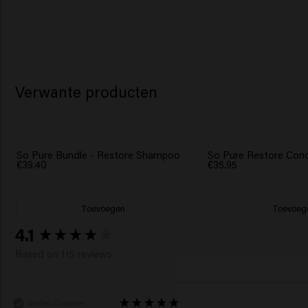
Verwante producten
So Pure Bundle - Restore Shampoo
So Pure Restore Condi
€39.40
€35.95
Toevoegen
Toevoeg
New content loaded
4.1
Based on 115 reviews
Verified Customer