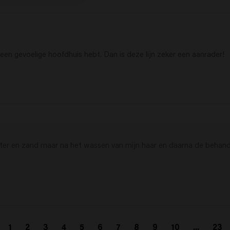
 een gevoelige hoofdhuis hebt. Dan is deze lijn zeker een aanrader! 
er en zand maar na het wassen van mijn haar en daarna de behandel
1
2
3
4
5
6
7
8
9
10
...
23