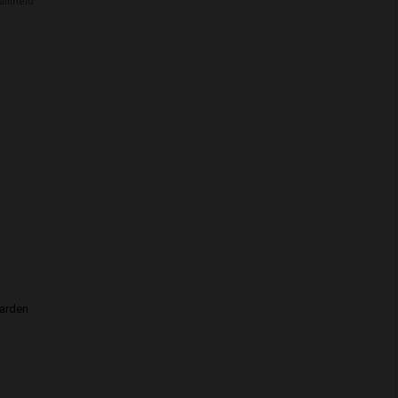
amheid
arden