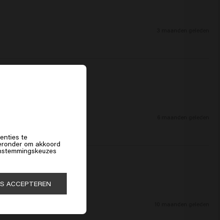
3 maanden geleden
f
6 maanden geleden
enties te
hieronder om akkoord
 instemmingskeuzes
ES ACCEPTEREN
10 maanden geleden