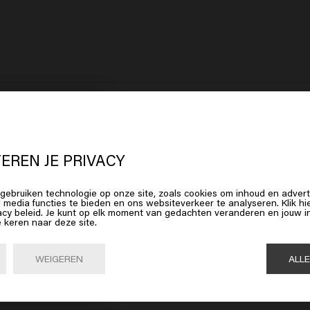
 lijkt erop dat je in
United States o
erica
bent
EREN JE PRIVACY
gebruiken technologie op onze site, zoals cookies om inhoud en advert
op Bevestig of kies hieronder je locatie
l media functies te bieden en ons websiteverkeer te analyseren. Klik 
acy beleid. Je kunt op elk moment van gedachten veranderen en jouw
e keren naar deze site.
Bevestig

United States of America 🛒
WEIGEREN
ALL
aar eindelijk weer een mooie glans! Super tevreden. 