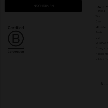
INSCHRIJVEN
HAARSTY
Haarlak
Wax
Clay
Mousse
Paste
Gel
Volumepo
Droogsh
Haarparf
> Alles t
© 202