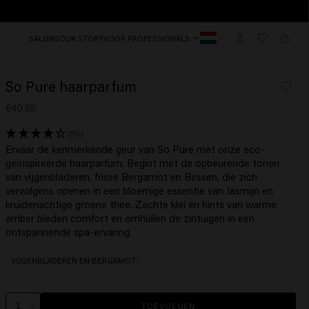
SALONS
OUR STORY
VOOR PROFESSIONALS
So Pure haarparfum
€40.95
(115)
Ervaar de kenmerkende geur van So Pure met onze eco-
geïnspireerde haarparfum. Begint met de opbeurende tonen
van vijgenbladeren, frisse Bergamot en Bessen, die zich
vervolgens openen in een bloemige essentie van Jasmijn en
kruidenachtige groene thee. Zachte klei en hints van warme
amber bieden comfort en omhullen de zintuigen in een
ontspannende spa-ervaring.
VIJGENBLADEREN EN BERGAMOT
TOEVOEGEN