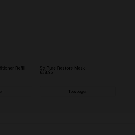
tioner Refill
So Pure Restore Mask
€38.95
en
Toevoegen