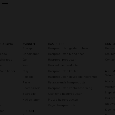
ZORGING
MANNEN
HAARBEHOEFTE
CUSTO
Shampoo
Haarproducten gekleurd haar
Herroe
ampoo
Conditioner
Haarproducten blond haar
FAQ Kl
s shampoo
Gel
Haargroei producten
Contac
er
Wax
Haar volume producten
Conditioner
Clay
Haarproducten krullen
ALGEM
Salon 
Pomade
Haarproducten gevoelige hoofdhuid
Advice
Paste
Hydraterende haarproducten
Vacatu
Baardbalsem
Haarproducten zonbescherming
Inspira
Baardolie
Glanzend haarproducten
Our Sto
> Alles tonen
Pluizig haarproducten
Nieuws
er
Vegan haarproducten
Klacht
onen
SO PURE