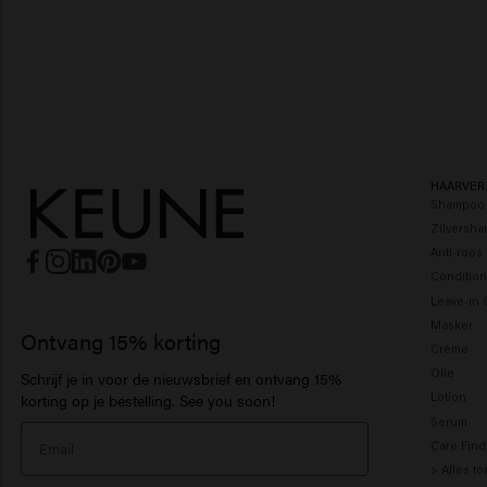
HAARVER
Shampoo
Zilversh
Anti-roo
Condition
Leave-in 
Masker
Ontvang 15% korting
Crème
Olie
Schrijf je in voor de nieuwsbrief en ontvang 15%
Lotion
korting op je bestelling. See you soon!
Serum
Care Find
> Alles t