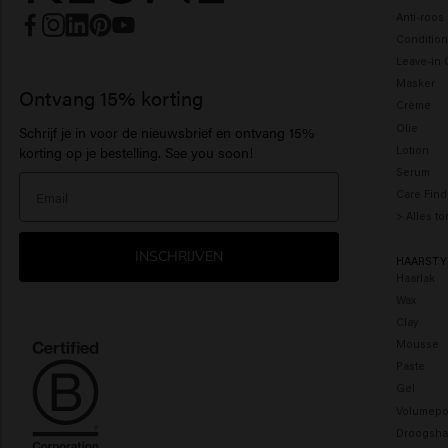
Anti-roo
Condition
Leave-in 
Masker
Ontvang 15% korting
Crème
Olie
Schrijf je in voor de nieuwsbrief en ontvang 15%
Lotion
korting op je bestelling. See you soon!
Serum
Care Find
> Alles t
INSCHRIJVEN
HAARSTY
Haarlak
Wax
Clay
Mousse
Paste
Gel
Volumepo
Droogsh