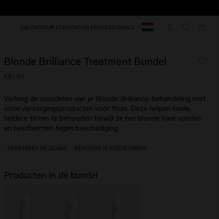
SALONS
OUR STORY
VOOR PROFESSIONALS
Blonde Brilliance Treatment Bundel
€81.85
Verleng de voordelen van je Blonde Brilliance-behandeling met
onze verzorgingsproducten voor thuis. Deze helpen koele,
heldere tinten te behouden terwijl ze het blonde haar voeden
en beschermen tegen beschadiging.
VERSTERKT DE GLANS
BEHOUDT JE KOELE FINISH
Producten in de bundel