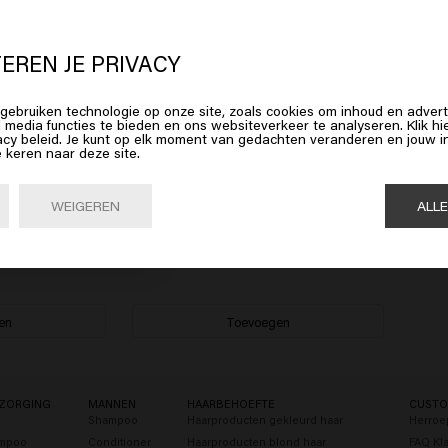
 lijkt erop dat je in
United States o
erica
bent
EREN JE PRIVACY
gebruiken technologie op onze site, zoals cookies om inhoud en advert
op Bevestig of kies hieronder je locatie
l media functies te bieden en ons websiteverkeer te analyseren. Klik 
acy beleid. Je kunt op elk moment van gedachten veranderen en jouw
e keren naar deze site.
Bevestig

United States of America 🛒
WEIGEREN
ALL
ner
Silver Savior Treatment
€31.95
en
Toevoegen
ZORGING
MANNEN
HAARBEHOEFTE
CUSTO
Shampoo
Haarproducten gekleurd haar
Herroe
ampoo
Conditioner
Haarproducten blond haar
FAQ Kl