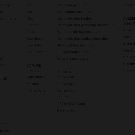
s shampoo
Gel
Haargroei producten
Contac
er
Wax
Haar volume producten
Conditioner
Clay
Haarproducten krullen
ALGEM
Salon 
Pomade
Haarproducten gevoelige hoofdhuid
Advice
Paste
Hydraterende haarproducten
Vacatu
Baardbalsem
Haarproducten zonbescherming
Inspira
Baardolie
Glanzend haarproducten
Our Sto
> Alles tonen
Pluizig haarproducten
Nieuws
er
Vegan haarproducten
Klacht
onen
SO PURE
Shampoo
Duurza
COLLECTIE
Conditioner
Keune Care
LING
Masker
Keune Style
> Alles tonen
Keune Color
So Pure
1922 by J.M. Keune
Travel sizes
eder
ampoo