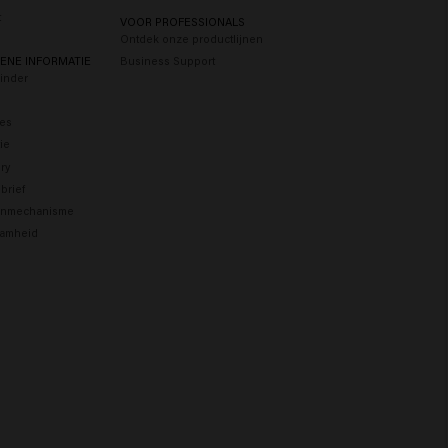
t
VOOR PROFESSIONALS
Ontdek onze productlijnen
ENE INFORMATIE
Business Support
Finder
res
tie
ry
brief
enmechanisme
amheid