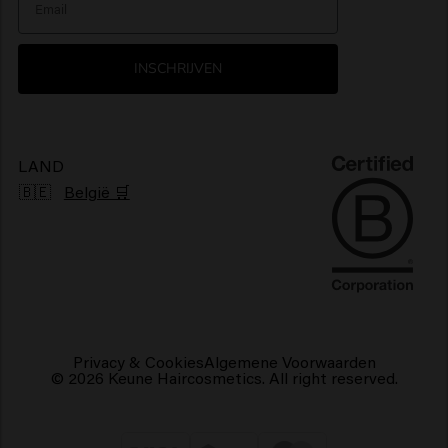
> Alles tonen
Nieuwsbrief
Glanzend haarproducten
INSCHRIJVEN
Klachtenmechanisme
Pluizig haarproducten
Duurzaamheid
Vegan haarproducten
LAND
🇧🇪
België 🛒
Privacy & Cookies
Algemene Voorwaarden
© 2026 Keune Haircosmetics. All right reserved.