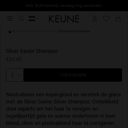
Vóór 16:30 besteld, vandaag nog verzonden.
Vóór
16:30
besteld,
HOME
/
HAARVERZORGING
/
SHAMPOO
/
SILVER SAVIOR SHAMPOO
vandaag
nog
(48)
verzonden.
Silver Savior Shampoo
€24.45
TOEVOEGEN
Neutraliseer een kopergloed en versterk de glans
met de Silver Savior Silver Shampoo. Ontwikkeld
door experts om het haar te reinigen en
tegelijkertijd gele en warme ondertonen in koel
blond, zilver en platinablond haar te corrigeren.