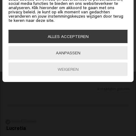
social media functies te bieden en ons websiteverkeer te
analyseren. Klik hieronder om akkoord te gaan met ons
Klik op Bevestig of kies hieronder je locatie
privacy beleid. Je kunt op elk moment van gedachten
veranderen en jouw instemmingskeuzes wijzigen door terug
te keren naar deze site.
15% korting ontvangen?
Verified Customer
Kim
Schrijf je in voor de nieuwsbrief en ontvang 15% korting op je bestelling,
🇺🇸
United States of America 🛒
ALLES ACCEPTEREN
speciale aanbiedingen en haarupdates. Happy shopping!
Bevestig
Heel tevreden over deze fijne zilver shampoo, regelmatig 
AANPASSEN
krijg ik de vraag of ik bij de kapper ben geweest als ik mijn 
INSCHRIJVEN
haren net heb gewassen, omdat mijn kleur zo mooi is. En 
WEIGEREN
niet alleen tevreden over de kleur maar ook mijn haar ziet er 
verzorgd uit.
6 maanden geleden
Verified Customer
Lucretia