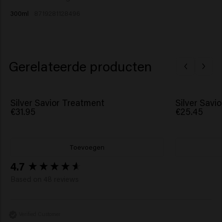
Viola Odorata Flower Extract.
product mag niet worden gebruikt voor het verven van
300ml
8719281128496
de wimpers of wenkbrauwen; dit kan blindheid
veroorzaken.
Gerelateerde producten
Silver Savior Treatment
Silver Savi
€31.95
€25.45
Toevoegen
New content loaded
4.7
Based on 48 reviews
Verified Customer