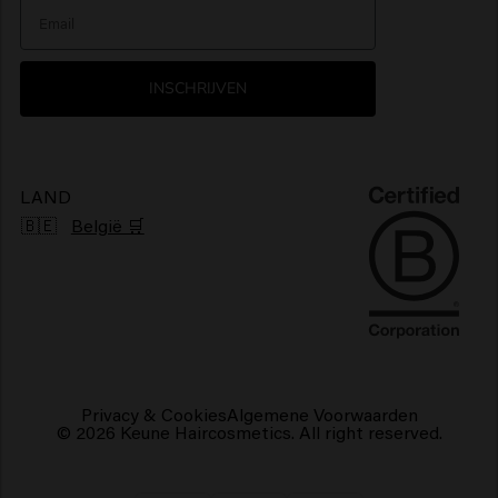
Our Story
Haarproducten zonbescherming
> Alles tonen
> Alles tonen
Nieuwsbrief
Glanzend haarproducten
INSCHRIJVEN
Klachtenmechanisme
Pluizig haarproducten
Duurzaamheid
Vegan haarproducten
LAND
🇧🇪
België 🛒
Privacy & Cookies
Algemene Voorwaarden
© 2026 Keune Haircosmetics. All right reserved.