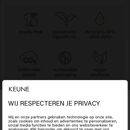
Wat doen we al?
WIJ RESPECTEREN JE PRIVACY
Het lijkt erop dat je in
United
States of America
bent
We hebben al grote stappen gezet om een
Wij en onze partners gebruiken technologie op onze site,
zoals cookies om inhoud en advertenties te personaliseren,
duurzamer bedrijf te worden - en blijven.
social media functies te bieden en ons websiteverkeer te
analyseren. Klik hieronder om akkoord te gaan met ons