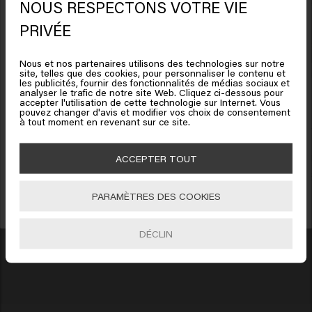
NOUS RESPECTONS VOTRE VIE
Il semble que vous soyez en
PRIVÉE
United States of America
Nous et nos partenaires utilisons des technologies sur notre
site, telles que des cookies, pour personnaliser le contenu et
Cliquez sur Aller ou choisissez votre emplacement ci-
les publicités, fournir des fonctionnalités de médias sociaux et
analyser le trafic de notre site Web. Cliquez ci-dessous pour
dessous
accepter l'utilisation de cette technologie sur Internet. Vous
pouvez changer d'avis et modifier vos choix de consentement
Bénéficiez de 10% de réduction !
à tout moment en revenant sur ce site.
1. Améliorer le bien-être
2. St
Inscrivez-vous à la newsletter et recevez une réduction de 10 % sur votre
🇺🇸
United States of America 🛒
commande, des offres spéciales et des mises à jour capillaires.
Chaque année, nous investissons dans le
Chaque
ACCEPTER TOUT
bien-être et le bonheur de nos employés.
crois
Aller
PARAMÈTRES DES COOKIES
S'INCRIRE
DÉCLIN