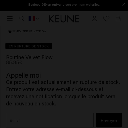
Besteed €49 en ontvang een premium waterfles.
Dépensez 49 € et recevez une gourde premium.
Trouvez votre salon Keune!
Trouvez votre salon Keune!
HOME
/
ROUTINE VELVET FLOW
EN RUPTURE DE STOCK
Routine Velvet Flow
85.85€
Appelle moi
Ce produit est actuellement en rupture de stock.
Entrez votre adresse e-mail ci-dessous et
recevez une notification lorsque le produit sera
de nouveau en stock.
Envoyer