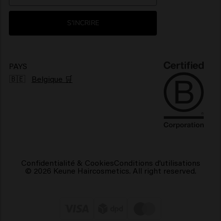
Environnement
Produits pour cheveux brillants
S'INCRIRE
Produits pour cheveux frisés
Produits capillaires végétaliens
PAYS
🇧🇪
Belgique 🛒
Confidentialité & Cookies
Conditions d'utilisations
© 2026 Keune Haircosmetics. All right reserved.