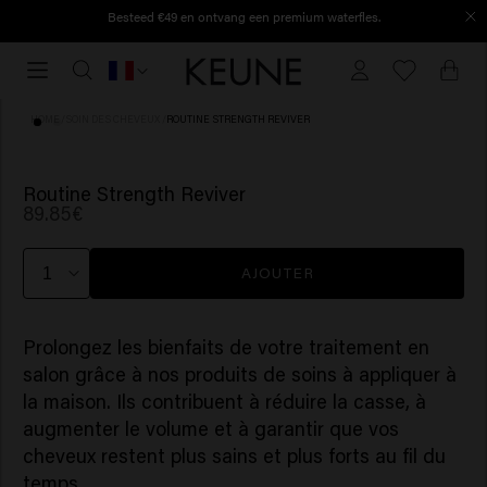
Besteed €49 en ontvang een premium waterfles.
Dépensez 49 € et recevez une gourde premium.
Commandé avant 16h30, expédié le jour même.
Commandé
avant
16h30,
HOME
/
SOIN DES CHEVEUX
/
ROUTINE STRENGTH REVIVER
expédié
le
jour
Routine Strength Reviver
89.85€
même.
AJOUTER
Prolongez les bienfaits de votre traitement en
salon grâce à nos produits de soins à appliquer à
la maison. Ils contribuent à réduire la casse, à
augmenter le volume et à garantir que vos
cheveux restent plus sains et plus forts au fil du
temps.