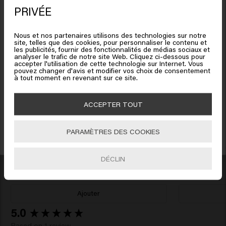
Il semble que vous soyez en
réutilisable.
PRIVÉE
United States of America
Placez la pastille sur le bouchon de votre
Nous et nos partenaires utilisons des technologies sur notre
bouteille réutilisable pour voir ce qu’elle
site, telles que des cookies, pour personnaliser le contenu et
Cliquez sur Aller ou choisissez votre emplacement ci-
les publicités, fournir des fonctionnalités de médias sociaux et
contient en un clin d’oeil. Remplissez-la et
analyser le trafic de notre site Web. Cliquez ci-dessous pour
dessous
vous voilà prêt. !
accepter l'utilisation de cette technologie sur Internet. Vous
pouvez changer d'avis et modifier vos choix de consentement
Bénéficiez de 10% de réduction !
à tout moment en revenant sur ce site.
Inscrivez-vous à la newsletter et recevez une réduction de 10 % sur votre
🇺🇸
United States of America 🛒
commande, des offres spéciales et des mises à jour capillaires.
ACCEPTER TOUT
Related Products
Aller
PARAMÈTRES DES COOKIES
S'INCRIRE
So Pure Clarify Conditioner Refill
So Pure Re
35.95€
32.95€
DÉCLIN
Ajouter
New content loaded
5.0
Based on 1 review