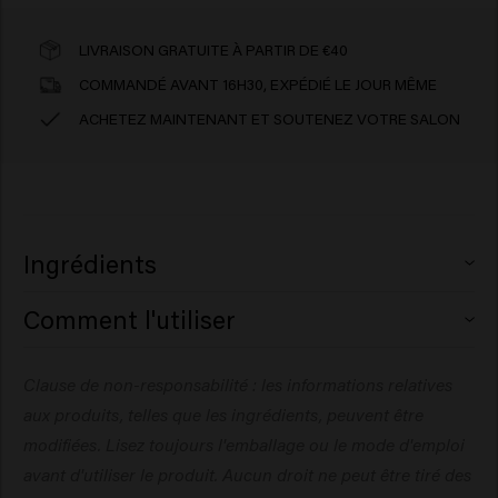
LIVRAISON GRATUITE À PARTIR DE €40
COMMANDÉ AVANT 16H30, EXPÉDIÉ LE JOUR MÊME
ACHETEZ MAINTENANT ET SOUTENEZ VOTRE SALON
Ingrédients
Comment l'utiliser
Remove the sticker from the shampoo or conditioner
Clause de non-responsabilité : les informations relatives
pouch and stick it on the top of the dispenser. Fill it
aux produits, telles que les ingrédients, peuvent être
with your So Pure shampoo or conditioner. When you
are out of product, just buy a new pouch.
modifiées. Lisez toujours l'emballage ou le mode d'emploi
avant d'utiliser le produit. Aucun droit ne peut être tiré des