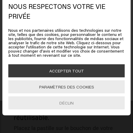
Acrylates/C10-30 Alkyl Acrylate Crosspolymer,
informations fournies.
NOUS RESPECTONS VOTRE VIE
Lactobacillus/Punica Granatum Fruit Ferment Extract,
Il semble que vous soyez en
PRIVÉE
Isopropyl Myristate, Salix Nigra (Willow) Bark Extract,
United States of America
Galactoarabinan, Salvia Hispanica Seed Extract,
Mode d'emploi
Nous et nos partenaires utilisons des technologies sur notre
Trehalose, Xylitol, Camellia Sinensis Leaf Extract,
site, telles que des cookies, pour personnaliser le contenu et
Cliquez sur Aller ou choisissez votre emplacement ci-
les publicités, fournir des fonctionnalités de médias sociaux et
Panthenol, Leuconostoc/Radish Root Ferment Filtrate,
analyser le trafic de notre site Web. Cliquez ci-dessous pour
dessous
accepter l'utilisation de cette technologie sur Internet. Vous
Sodium Phosphate, Caprylyl Glycol, Benzyl Salicylate,
01
Décollez la pastille de votre éco-
pouvez changer d'avis et modifier vos choix de consentement
Bénéficiez de 10% de réduction !
recharge.
Citronellol, Hydroxycitronellal, Limonene, Linalool.
à tout moment en revenant sur ce site.
Inscrivez-vous à la newsletter et recevez une réduction de 10 % sur votre
🇺🇸
United States of America 🛒
Vous pouvez étiqueter le contenu de votre
commande, des offres spéciales et des mises à jour capillaires.
ACCEPTER TOUT
bouteille réutilisable avec une pastille
waterproof. Décollez-la délicatement de l’éco-
Aller
recharge.
PARAMÈTRES DES COOKIES
S'INCRIRE
DÉCLIN
02
Collez la pastille sur votre bouteille
réutilisable.
Placez la pastille sur le bouchon de votre