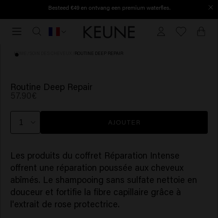
Besteed €49 en ontvang een premium waterfles.
Dépensez 49 € et recevez une gourde premium.
Commandé avant 16h30, expédié le jour même.
Commandé
avant
16h30,
HOME
/
SOIN DES CHEVEUX
/
ROUTINE DEEP REPAIR
expédié
le
jour
Routine Deep Repair
57.90€
même.
AJOUTER
Les produits du coffret Réparation Intense
offrent une réparation poussée aux cheveux
abîmés. Le shampooing sans sulfate nettoie en
douceur et fortifie la fibre capillaire grâce à
l'extrait de rose protectrice.