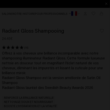
SALONS
NOTRE HISTOIRE
POUR PROFESSIONNELS
Radiant Gloss Shampooing
24.45€
(18)
Offrez à vos cheveux une brillance incomparable avec notre
shampooing illuminateur Radiant Gloss. Cette formule luxueuse
nettoie en douceur tout en magnifiant l’éclat naturel de vos
cheveux, éliminant les impuretés et lissant la cuticule pour une
brillance miroir.
Radiant Gloss Shampoo est la version améliorée de Satin Oil
Shampoo
Radiant Gloss lauréat des Swedish Beauty Awards 2026
RENFORCE LA BRILLANCE NATURELLE
NETTOYAGE DOUX ET NOURRISSANT
BOOSTE L’HYDRATATION ET LA VITALITÉ