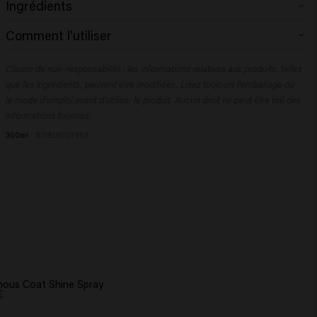
Ingrédients
Aqua (Water), Sodium Laureth Sulfate, Cocamidopropyl Betaine, Coco-
Comment l'utiliser
Glucoside, Glycerin, Decyl Glucoside, Propylene Glycol, Glycol Distearate,
PEG-40 Hydrogenated Castor Oil, Glyceryl Laurate, Citric Acid,
Appliquez sur les cheveux humides, faites mousser et rincez
Cetrimonium Chloride, Sodium Chloride, Sodium Benzoate, Parfum
Clause de non-responsabilité : les informations relatives aux produits, telles
abondamment. Répétez l’opération si nécessaire.
(Fragrance), Glyceryl Oleate, Polyquaternium-10, Panthenol, Laureth-2,
que les ingrédients, peuvent être modifiées. Lisez toujours l'emballage ou
Polyquaternium-7, Triolein, Dipropylene Glycol, Silicone Quaternium-18,
le mode d'emploi avant d'utiliser le produit. Aucun droit ne peut être tiré des
Helianthus Annuus (Sunflower) Seed Extract, Hydrolyzed Rice Protein,
informations fournies.
Trideceth-12, Trideceth-6, Phenoxyethanol, Adansonia Digitata Seed Oil,
300ml
8719281127963
Dendrobium Phalaenopsis Flower Extract, Tocopherol, Citrus Limon
(Lemon) Peel Oil, Hexyl Cinnamal, Limonene, Linalool, Tetramethyl
Acetyloctahydronaphthalenes.
ous Coat Shine Spray
€