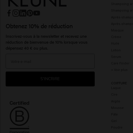
Shampoing ar
Shampoing ant
Après-shamp
Après-shampo
Obtenez 10% de réduction
Masque
Inscrivez-vous à la newsletter et recevez une
Crème
réduction de bienvenue de 10% lorsque vous
Huile
dépensez 40 € ou plus.
Lotion
Serum
Care Finder
> Voir plus
S'INCRIRE
COIFFURE
Laque
Cire
Argile
Mousse
Pâte
Gel
Poudre