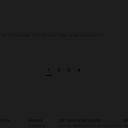
j'ai utilisés pour mes cheveux longs jusqu'à présent ! ! !
1
2
3
4
EVEUX
HOMMES
LES CHEVEUX ONT BESOIN
SE
Shampoing
Produits capillaires pour cheveux colorés
Rét