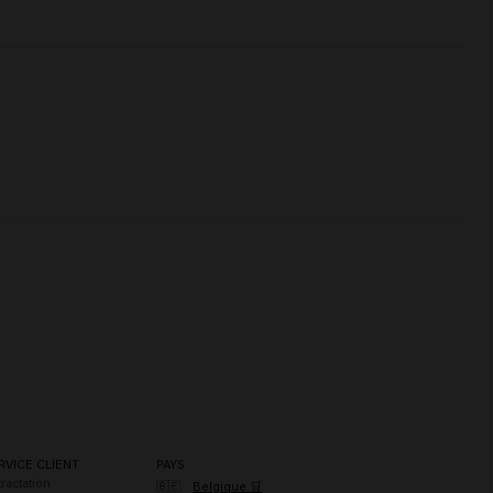
RVICE CLIENT
PAYS
ractation
🇧🇪
Belgique 🛒