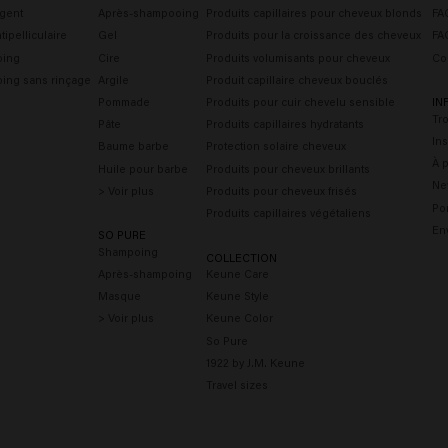
gent
Après-shampooing
Produits capillaires pour cheveux blonds
FAQ
ipelliculaire
Gel
Produits pour la croissance des cheveux
FA
oing
Cire
Produits volumisants pour cheveux
Co
ing sans rinçage
Argile
Produit capillaire cheveux bouclés
Pommade
Produits pour cuir chevelu sensible
IN
Tr
Pâte
Produits capillaires hydratants
Ins
Baume barbe
Protection solaire cheveux
À 
Huile pour barbe
Produits pour cheveux brillants
Ne
> Voir plus
Produits pour cheveux frisés
Por
Produits capillaires végétaliens
En
SO PURE
Shampoing
COLLECTION
Après-shampoing
Keune Care
Masque
Keune Style
> Voir plus
Keune Color
So Pure
1922 by J.M. Keune
Travel sizes