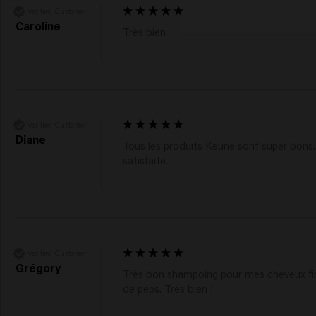
Verified Customer
Caroline
Très bien 
Verified Customer
Diane
Tous les produits Keune sont super bons.
satisfaite.
Verified Customer
Grégory
Très bon shampoing pour mes cheveux fins. 
de peps. Très bien ! 