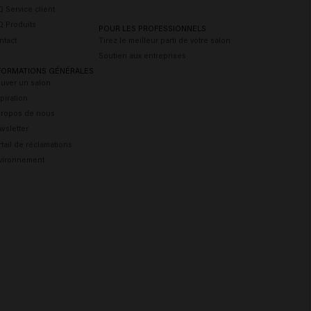
 Service client
Q Produits
POUR LES PROFESSIONNELS
ntact
Tirez le meilleur parti de votre salon
Soutien aux entreprises
FORMATIONS GÉNÉRALES
ouver un salon
piration
propos de nous
wsletter
tail de réclamations
vironnement