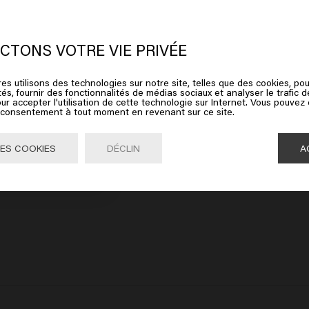
 semble que vous soyez en
United
ates of America
CTONS VOTRE VIE PRIVÉE
es utilisons des technologies sur notre site, telles que des cookies, pou
ez sur Aller ou choisissez votre emplacement ci-dessous
tés, fournir des fonctionnalités de médias sociaux et analyser le trafic 
ur accepter l'utilisation de cette technologie sur Internet. Vous pouvez
e consentement à tout moment en revenant sur ce site.
Aller

United States of America 🛒
ES COOKIES
DÉCLIN
A