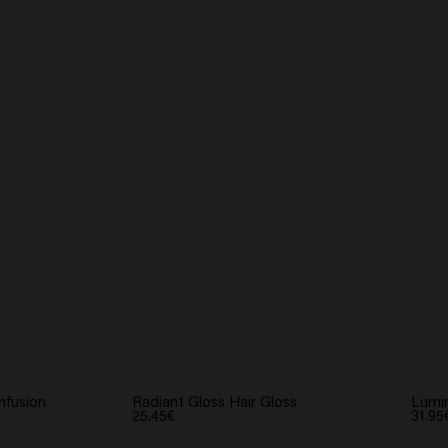
Infusion
Radiant Gloss Hair Gloss
Lumin
25.45€
31.95