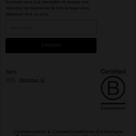
Baume barbe
Hair perfume
Serum
Inscrivez-vous à la newsletter et recevez une
réduction de bienvenue de 10% lorsque vous
Newsletter
Travel sizes
Produits capillaires hydratants
Huile pour barbe
> Voir plus
dépensez 40 € ou plus.
Care Finder
Portail de réclamations
Protection solaire cheveux
> Voir plus
> Voir plus
Environnement
Produits pour cheveux brillants
S'INCRIRE
Produits pour cheveux frisés
Produits capillaires végétaliens
PAYS
🇧🇪
Belgique 🛒
Confidentialité & Cookies
Conditions d'utilisations