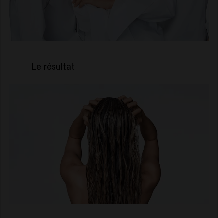
Le résultat
Cheveux et cuir chevelu
profondément
détoxifiés en une seule
utilisation