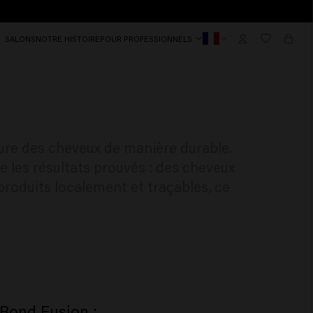
SALONS
NOTRE HISTOIRE
POUR PROFESSIONNELS
ure des cheveux de manière durable.
e les résultats prouvés : des cheveux
 produits localement et traçables, ce
 Bond Fusion :