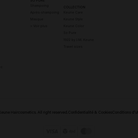
SO PURE
Shampoing
COLLECTION
Après-shampoing
Keune Care
Masque
Keune Style
> Voir plus
Keune Color
So Pure
1922 by J.M. Keune
Travel sizes
ec
eune Haircosmetics. All right reserved.
Confidentialité & Cookies
Conditions d'ut