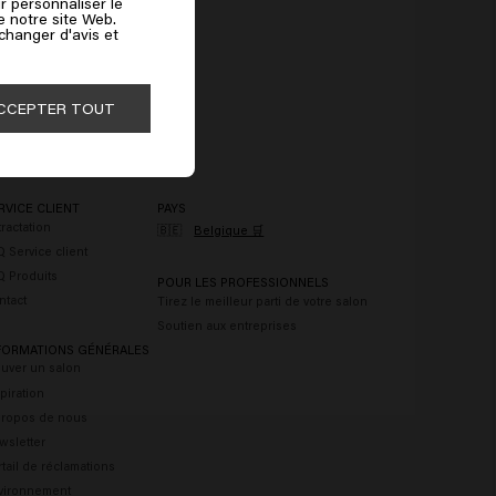
r personnaliser le
de notre site Web.
 changer d'avis et
CCEPTER TOUT
RVICE CLIENT
PAYS
ractation
🇧🇪
Belgique 🛒
 Service client
Q Produits
POUR LES PROFESSIONNELS
ntact
Tirez le meilleur parti de votre salon
Soutien aux entreprises
FORMATIONS GÉNÉRALES
ouver un salon
piration
propos de nous
wsletter
tail de réclamations
vironnement