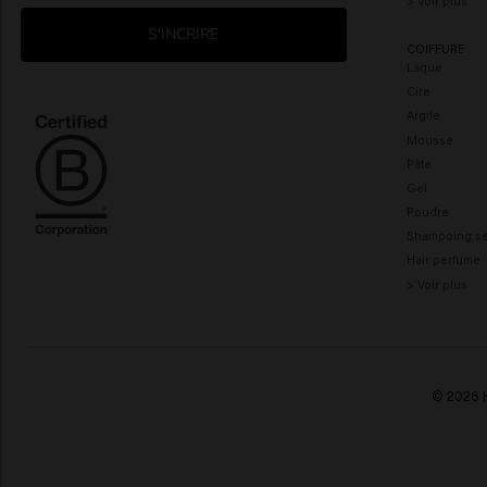
> Voir plus
S'INCRIRE
COIFFURE
Laque
Cire
Argile
Mousse
Pâte
Gel
Poudre
Shampoing s
Hair perfume
> Voir plus
© 2026 K