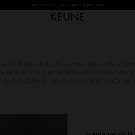
Keune Bond Fusion
Commandé avant 16h30, expédié le jour même.
Livraison gratuite à partir de €40
me de fixation haut de gamme renforce la struct
la kératine d'origine végétale, sans compromettr
mais recyclable et fabriqué à partir de matériaux
Avantages de la