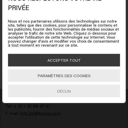
Il semble que vous soyez en
PRIVÉE
United States of America
Nous et nos partenaires utilisons des technologies sur notre
site, telles que des cookies, pour personnaliser le contenu et
Cliquez sur Aller ou choisissez votre emplacement ci-
les publicités, fournir des fonctionnalités de médias sociaux et
analyser le trafic de notre site Web. Cliquez ci-dessous pour
dessous
accepter l'utilisation de cette technologie sur Internet. Vous
pouvez changer d'avis et modifier vos choix de consentement
Bénéficiez de 10% de réduction !
à tout moment en revenant sur ce site.
Inscrivez-vous à la newsletter et recevez une réduction de 10 % sur votre
🇺🇸
United States of America 🛒
commande, des offres spéciales et des mises à jour capillaires.
ACCEPTER TOUT
Adresse
Aller
PARAMÈTRES DES COOKIES
S'INCRIRE
Bedrijvenpark II, Paviljoen 309
Minervastraat 4 B-1930 Zaventem
DÉCLIN
Belgique
Tel: + 33 1 56 88 47 47
E-mail
info.be@keune.com