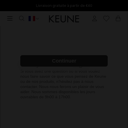
Livraison gratuite à partir de €40
Livraison
gratuite
Nous serions ravis de vous aider
Contact for consumers
à
Contactez-nous
partir
de
€40