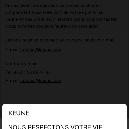
Si vous avez une question ou si vous souhaitez
simplement nous faire part de votre opinion sur
Keune et ses produits, n'hésitez pas à nous contacter.
Nous sommes toujours heureux de vous aider.
Laissez-nous un message ou envoyez-nous un
e-mail
.
E-mail
info.be@keune.com
Contactez-nous
Tel: + 33 1 56 88 47 47
E-mail
info.be@keune.com
NOUS RESPECTONS VOTRE VIE