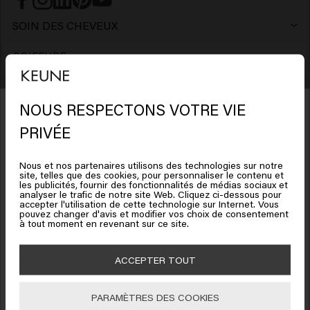
SOIN DES CHEVEUX
Shampoing
COIFFURE
Laque
Shampoing argent
HOMMES
NOUS RESPECTONS VOTRE VIE
Shampoing
Cire
Shampoing antipelliculaire
SO PURE
Il semble que vous soyez en
PRIVÉE
Shampoing
Après-shampooing
Argile
Après-shampoing
United States of America
LES CHEVEUX ONT BESOIN
Nous et nos partenaires utilisons des technologies sur notre
Produits capillaires pour cheveux colorés
Après-shampoing
Gel
Mousse
Après-shampoing sans rinçage
site, telles que des cookies, pour personnaliser le contenu et
COLLECTION
Cliquez sur Aller ou choisissez votre emplacement ci-
les publicités, fournir des fonctionnalités de médias sociaux et
analyser le trafic de notre site Web. Cliquez ci-dessous pour
dessous
Keune Care
Produits capillaires pour cheveux blonds
Masque
Cire
Pâte
Masque
accepter l'utilisation de cette technologie sur Internet. Vous
SERVICE CLIENT
pouvez changer d'avis et modifier vos choix de consentement
Bénéficiez de 10% de réduction !
à tout moment en revenant sur ce site.
Rétractation
Keune Style
Produits pour la croissance des cheveux
> Voir plus
Argile
Gel
Crème
Inscrivez-vous à la newsletter et recevez une réduction de 10 % sur votre
INFORMATIONS GÉNÉRALES
🇺🇸
United States of America 🛒
commande, des offres spéciales et des mises à jour capillaires.
ACCEPTER TOUT
Trouver un salon
FAQ Service client
Keune Color
Produits volumisants pour cheveux
Pommade
Poudre
Huile
POUR LES PROFESSIONNELS
Aller
Tirez le meilleur parti de votre salon
Inspiration
FAQ Produits
So Pure
Produit capillaire cheveux bouclés
Pâte
Shampoing sec
PARAMÈTRES DES COOKIES
Lotion
Obtenez 10% de réduction
S'INCRIRE