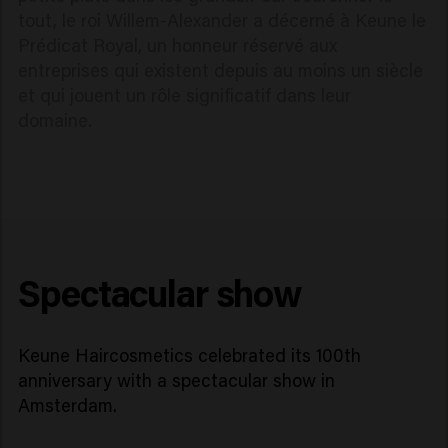
tout, le roi Willem-Alexander a décerné à Keune le
Prédicat Royal, un honneur réservé aux
entreprises qui existent depuis au moins un siècle
et qui jouent un rôle significatif dans leur
domaine.
Spectacular show
Keune Haircosmetics celebrated its 100th
anniversary with a spectacular show in
Amsterdam.