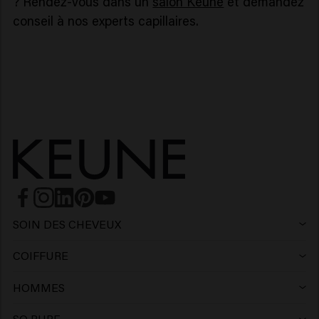
? Rendez-vous dans un
salon Keune
et demandez
conseil à nos experts capillaires.
SOIN DES CHEVEUX
Shampoing
COIFFURE
Laque
Shampoing argent
HOMMES
Shampoing
Cire
Shampoing antipelliculaire
SO PURE