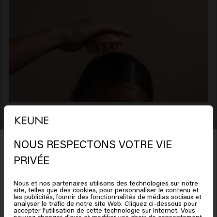
Comment activer la nouvelle croissance des cheveux
?
NOUS RESPECTONS VOTRE VIE
Un autre facteur important pour une croissance
Il semble que vous soyez en
PRIVÉE
saine des cheveux est le bon entretien de votre
United States of America
cuir chevelu. Un cuir chevelu sain garantit que les
Nous et nos partenaires utilisons des technologies sur notre
follicules pileux reçoivent les nutriments dont ils
site, telles que des cookies, pour personnaliser le contenu et
Cliquez sur Aller ou choisissez votre emplacement ci-
les publicités, fournir des fonctionnalités de médias sociaux et
ont besoin.
analyser le trafic de notre site Web. Cliquez ci-dessous pour
dessous
accepter l'utilisation de cette technologie sur Internet. Vous
Améliorer la circulation sanguine sur votre cuir
pouvez changer d'avis et modifier vos choix de consentement