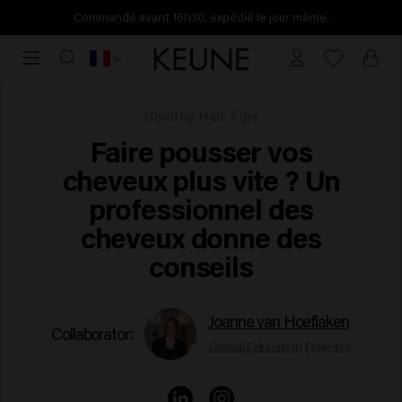
Commandé avant 16h30, expédié le jour même.
Commandé
avant
16h30,
expédié
How fast does hair grow?
Healthy Hair Tips
le
Faire pousser vos
jour
cheveux plus vite ? Un
même.
professionnel des
cheveux donne des
conseils
Joanne van Hoeflaken
Collaborator:
Global Education Director