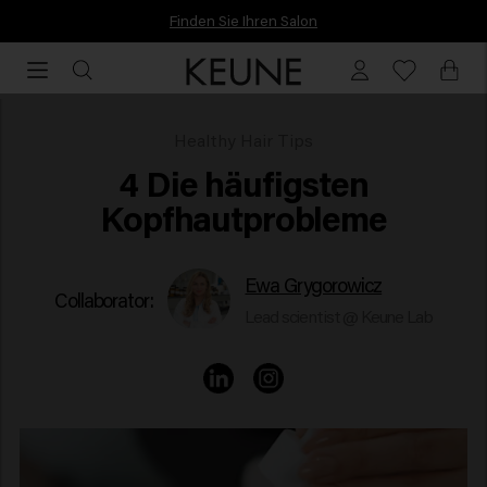
Vor 16:30 Uhr bestellt, heute noch versendet.
Vor
16:30
Uhr
bestellt,
Scalp problems
Healthy Hair Tips
heute
4 Die häufigsten
noch
Kopfhautprobleme
versendet.
Ewa Grygorowicz
Collaborator:
Lead scientist @ Keune Lab