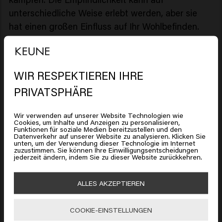
unterschiedliche Weise erlebt werden, aber sie
hat einen großen Einfluss auf Ihr Wohlbefinden.
Wie bekomme ich eine empfindliche
Kopfhaut?
Es gibt mehrere Gründe, warum Ihre Kopfhaut
WIR RESPEKTIEREN IHRE
empfindlich reagieren kann:
PRIVATSPHÄRE
Sie haben eine allergische Reaktion auf ein Produkt,
Wir verwenden auf unserer Website Technologien wie
Cookies, um Inhalte und Anzeigen zu personalisieren,
das Sie verwenden
Es sieht so aus, als ob Sie sich in
Funktionen für soziale Medien bereitzustellen und den
Datenverkehr auf unserer Website zu analysieren. Klicken Sie
Eine aggressive chemische Behandlung
United States of America
unten, um der Verwendung dieser Technologie im Internet
zuzustimmen. Sie können Ihre Einwilligungsentscheidungen
befinden
Witterungseinflüsse
jederzeit ändern, indem Sie zu dieser Website zurückkehren.
Falsche Pflegebehandlung der Kopfhaut
Klicken Sie auf Gehen oder wählen Sie unten Ihren
Ihre Lösung
ALLES AKZEPTIEREN
Standort
Verwenden Sie Produkte, die entwickelt wurden,
um die Kopfhaut zu erneuern und wieder ins
COOKIE-EINSTELLUNGEN
🇺🇸
United States of America 🛒
Gleichgewicht zu bringen. Die meisten dieser