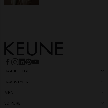
HAARPFLEGE
Shampoo
HAARSTYLING
Haarspray
Silbershampoo
MEN
Shampoo
Wax
Anti-schuppen shampoo
SO PURE