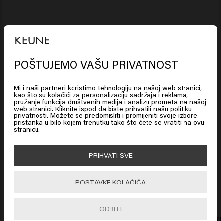
Sastojci
Long & Strong
Shampoo:
Aqua (Water), Sodium Lauroyl
POŠTUJEMO VAŠU PRIVATNOST
Looks like you are in
United
Odricanje od odgovornosti: informacije o proizvodu, kao
Methyl Isethionate, Sodium Cocoyl Isethionate,
States of America
što su sastojci, mogu se promijeniti. Uvijek pročitajte opis
Cocamidopropyl Betaine, Sodium Cocoyl Glutamate,
Mi i naši partneri koristimo tehnologiju na našoj web stranici,
kao što su kolačići za personalizaciju sadržaja i reklama,
Sodium Chloride, Phenoxyethanol, Glycerin, Disodium
na ambalaži ili upute za upotrebu prije upotrebe
pružanje funkcija društvenih medija i analizu prometa na našoj
web stranici. Kliknite ispod da biste prihvatili našu politiku
Cocoamphodiacetate, Coco-Glucoside, Glyceryl Oleate,
Click on Go or choose your location below
proizvoda. Iz navedenih informacija ne mogu proizlaziti
privatnosti. Možete se predomisliti i promijeniti svoje izbore
pristanka u bilo kojem trenutku tako što ćete se vratiti na ovu
Parfum (Fragrance), PEG-40 Hydrogenated Castor Oil,
nikakva prava.
stranicu.
Sodium Benzoate, Hydroxypropyltrimonium Inulin,
Polyquaternium-10, Polyquaternium-7, Guar
🇺🇸
United States of America 🛒
PRIHVATI SVE
Hydroxypropyltrimonium Chloride,
Hydroxyethylcellulose, Butylene Glycol, Propylene
Povezani proizvodi
Go
POSTAVKE KOLAČIĆA
Glycol, Ethylhexylglycerin, Panthenol, Salicylic Acid,
Centella Asiatica Leaf Extract, Citric Acid, Arginine,
ODBITI
Pentylene Glycol, Dipropylene Glycol, Biotin, Palmaria
Long & Strong Shampoo
Long & Str