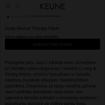
HOME
/
NJEGA KOSE
/
SCALP REVIVAL THERAPY PAKET
Scalp Revival Therapy Paket
Još ne šaljemo na vaše odredište
KONTAKTIRAJTE NAS
Postignite jaču, dužu i zdraviju kosu od korijena
uz hibridnu rutinu njege kose i vlasišta s Long &
Strong linijom, stručno formuliranu s Centella
Asiatica, morskom infuzijom i biomimetičkim
peptidima. Dizajnirana za njegu vlasišta, jačanje
vlasi i podršku prirodnom rastu kose, ova
napredna formula pomaže u smanjenju lomljenja i
poboljšanju gustoće za vidljivo puniju kosu.