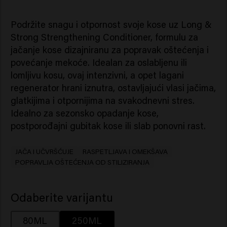
Podržite snagu i otpornost svoje kose uz Long &
Strong Strengthening Conditioner, formulu za
jačanje kose dizajniranu za popravak oštećenja i
povećanje mekoće. Idealan za oslabljenu ili
lomljivu kosu, ovaj intenzivni, a opet lagani
regenerator hrani iznutra, ostavljajući vlasi jačima,
glatkijima i otpornijima na svakodnevni stres.
Idealno za sezonsko opadanje kose,
postporođajni gubitak kose ili slab ponovni rast.
JAČA I UČVRŠĆUJE
RASPETLJAVA I OMEKŠAVA
POPRAVLJA OŠTEĆENJA OD STILIZIRANJA
Odaberite varijantu
80ML
250ML