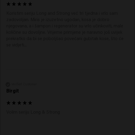
Koristim seriju Long and Strong već tri tjedna i vrlo sam 
zadovoljan. Miris je izuzetno ugodan, kosa je dobro 
njegovana, a i šampon i regenerator su vrlo učinkoviti, male 
količine su dovoljne. Vrijeme primjene je naravno još uvijek 
prekratko da bi se poboljšao povećani gubitak kose, što će 
se vidjeti...
Verified Customer
Birgit
Volim seriju Long & Strong 