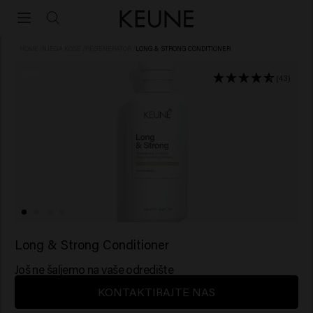
HOME
/
NJEGA KOSE
/
REGENERATOR
/
LONG & STRONG CONDITIONER
(43)
Long & Strong Conditioner
Još ne šaljemo na vaše odredište
KONTAKTIRAJTE NAS