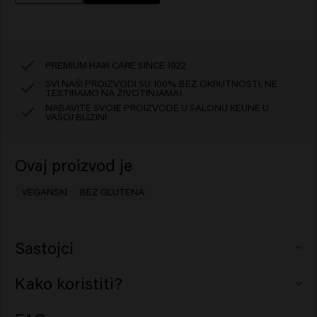
PREMIUM HAIR CARE SINCE 1922
SVI NAŠI PROIZVODI SU 100% BEZ OKRUTNOSTI, NE
TESTIRAMO NA ŽIVOTINJAMA!
NABAVITE SVOJE PROIZVODE U SALONU KEUNE U
VAŠOJ BLIZINI
Ovaj proizvod je
VEGANSKI
BEZ GLUTENA
Sastojci
Aqua (Water), Cetearyl Alcohol, Behentrimonium
Kako koristiti?
Chloride, Glycerin, Cetyl Esters, Ricinus Communis
(Castor) Seed Oil, Quaternium-87, Parfum (Fragrance),
Nanesite na šamponiranu kosu, ostavite da djeluje 1-3