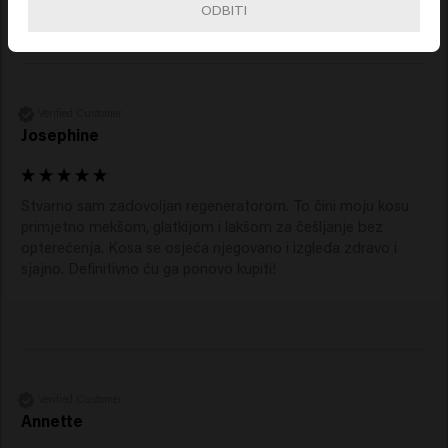
ODBITI
Verified Customer
Josephine
Stvarno sam zadovoljan regeneratorom. To čini moju kosu 
primjetno mekšom, glatkijom i lakšom za češljanje bez 
opterećenja. Kosa se osjeća njegovano i izgleda zdravo i 
sjajno. Definitivno ću ga ponovo kupiti!
Verified Customer
Annette