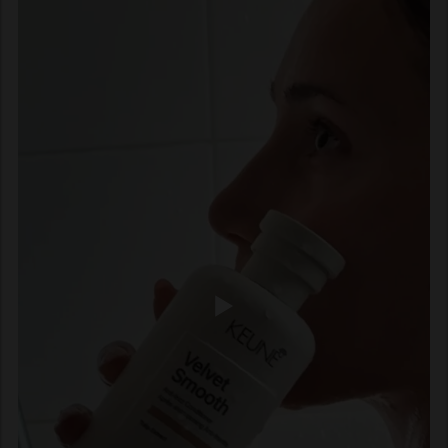
Isomethyl Ionone, Citrus Aurantium Peel Oil, Hexyl
Cinnamal, Limonene, Linalool, Linalyl Acetate,
Tetramethyl Acetyloctahydronaphthalenes.