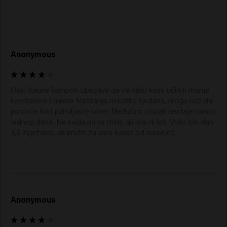
Anonymous
Ovaj Keune šampon obećava da će vašu kosu učiniti manje 
kovrčavom i nakon testiranja nekoliko tjedana, mogu reći da 
pomaže kod pahuljaste kose! Međutim, učinak nestaje nakon 
jednog dana. Ne sviđa mi se miris, ali nije ni loš. Volio bih dati 
3,5 zvjezdice, ali pružit ću vam korist od sumnje:)
Anonymous