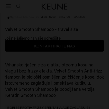
HOME
/
NJEGA KOSE
/
ŠAMPON
/
VELVET SMOOTH SHAMPOO - TRAVEL SIZE
(73)
Velvet Smooth Shampoo - travel size
Još ne šaljemo na vaše odredište
KONTAKTIRAJTE NAS
Vrhunsko rješenje za glatku, otpornu kosu na
vlagu i bez frizzy efekta, Velvet Smooth Anti-frizz
šampon je biološki osmišljen za čišćenje kose, dok
istovremeno zaglađuje i omekšava kutikulu.
Velvet Smooth Shampoo je poboljšana verzija
Keratin Smooth Shampoo
BORI SE PROTIV FRIZZY EFEKTA I VLAGE ZAGLAĐUJE I