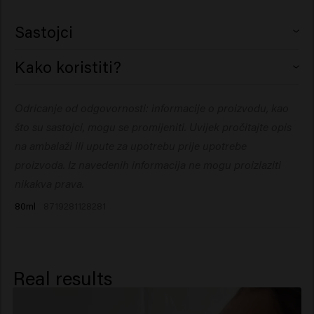
Sastojci
Aqua (Water), Sodium Laureth Sulfate,
Kako koristiti?
Cocamidopropyl Betaine, Coco-Glucoside, PEG-200
Hydrogenated Glyceryl Palmate, Glyceryl Oleate,
Nanesite na vlažnu kosu, zapjenite i isperite. Ponovite
Odricanje od odgovornosti: informacije o proizvodu, kao
Glyceryl Laurate, Glycol Distearate, Parfum (Fragrance),
po potrebi.
PEG-40 Hydrogenated Castor Oil, Sodium Chloride,
što su sastojci, mogu se promijeniti. Uvijek pročitajte opis
Sodium Benzoate, Panthenol, Polyquaternium-10,
na ambalaži ili upute za upotrebu prije upotrebe
Methoxy PEG/PPG-7/3 Aminopropyl Dimethicone, PEG-
proizvoda. Iz navedenih informacija ne mogu proizlaziti
7 Glyceryl Cocoate, Silicone Quaternium-22, Citric
nikakva prava.
Acid, Dipropylene Glycol, Glycerin,
80ml
8719281128281
Hydrolyzed Vegetable Protein, Propylene Glycol,
Polyglyceryl-3 Caprate, C10-40
Isoalkylamidopropylethyldimonium
Ethosulfate, Palmitamidopropyltrimonium
Real results
Chloride, Spathodea Campanulata Flower Extract,
Potassium Sorbate, Sorbic Acid, Alpha-