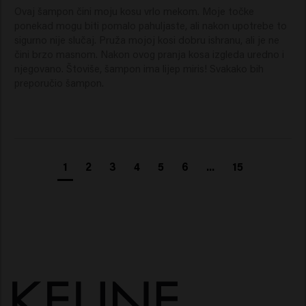
Ovaj šampon čini moju kosu vrlo mekom. Moje točke 
ponekad mogu biti pomalo pahuljaste, ali nakon upotrebe to 
sigurno nije slučaj. Pruža mojoj kosi dobru ishranu, ali je ne 
čini brzo masnom. Nakon ovog pranja kosa izgleda uredno i 
njegovano. Štoviše, šampon ima lijep miris! Svakako bih 
preporučio šampon.
1
2
3
4
5
6
...
15