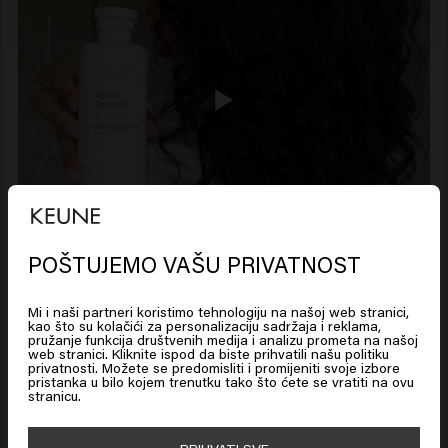
POŠTUJEMO VAŠU PRIVATNOST
Looks like you are in
United
States of America
Mi i naši partneri koristimo tehnologiju na našoj web stranici,
kao što su kolačići za personalizaciju sadržaja i reklama,
pružanje funkcija društvenih medija i analizu prometa na našoj
web stranici. Kliknite ispod da biste prihvatili našu politiku
Click on Go or choose your location below
privatnosti. Možete se predomisliti i promijeniti svoje izbore
pristanka u bilo kojem trenutku tako što ćete se vratiti na ovu
stranicu.
🇺🇸
United States of America 🛒