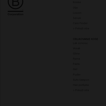
Krema
Ulje
Losion
Serum
Care Finder
> Prikaži više
OBLIKOVANJE KOSE
Lak za kosu
Vosak
Glina
Pjena
Pasta
Gel
Puder
Suhi šampon
Hair perfume
> Prikaži više