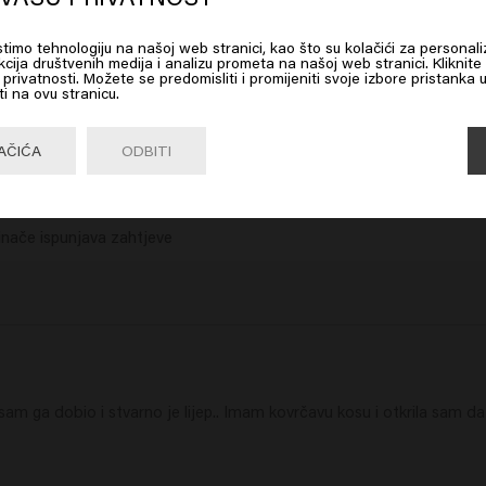
Velvet Smooth Silkening Polish
Velve
istimo tehnologiju na našoj web stranici, kao što su kolačići za personali
 on Go or choose your location below
cija društvenih medija i analizu prometa na našoj web stranici. Kliknite
ku privatnosti. Možete se predomisliti i promijeniti svoje izbore pristanka 
ti na ovu stranicu.
Go

United States of America 🛒
AČIĆA
ODBITI
 inače ispunjava zahtjeve
m ga dobio i stvarno je lijep.. Imam kovrčavu kosu i otkrila sam da mi