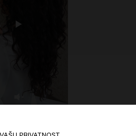
oks like you are in
United States of
erica
VAŠU PRIVATNOST