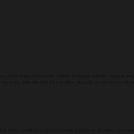
 učiniti manje kovrčavom i nakon testiranja nekoliko tjedana, mog
nije ni loš. Volio bih dati 3,5 zvjezdice, ali pružit ću vam korist od s
e točke ponekad mogu biti pomalo pahuljaste, ali nakon upotrebe to s