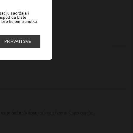
t Smooth 2 Phase spray
zaciju sadržaja i
 ispod da biste
u bilo kojem trenutku
PRIHVATI SVE
 je hidrirala kosu i da se stvarno lijepo osjeća..  