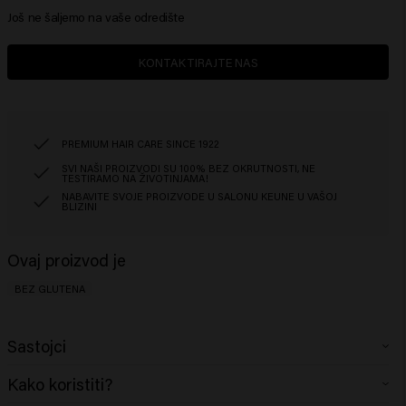
Još ne šaljemo na vaše odredište
KONTAKTIRAJTE NAS
PREMIUM HAIR CARE SINCE 1922
SVI NAŠI PROIZVODI SU 100% BEZ OKRUTNOSTI, NE
TESTIRAMO NA ŽIVOTINJAMA!
NABAVITE SVOJE PROIZVODE U SALONU KEUNE U VAŠOJ
BLIZINI
Ovaj proizvod je
BEZ GLUTENA
Sastojci
Aqua (Water), Sodium Laureth Sulfate, Cocamidopropyl Betaine, Coco-
Kako koristiti?
Glucoside, PEG-200 Hydrogenated Glyceryl Palmate, Glyceryl Oleate,