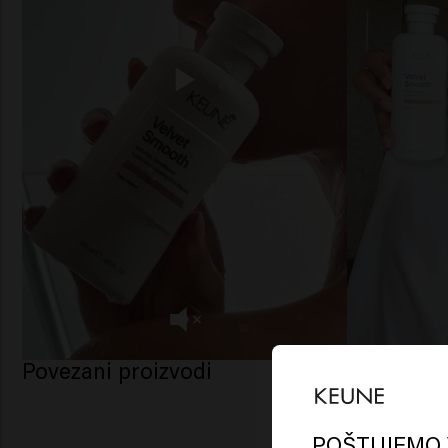
Povezani proizvodi
Lo
Am
POŠTUJEMO 