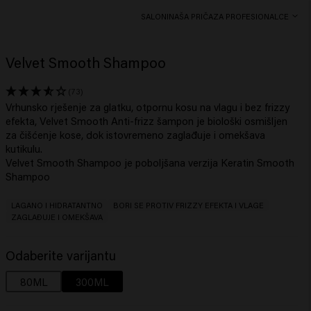
SALONI
NAŠA PRIČA
ZA PROFESIONALCE
Velvet Smooth Shampoo
(73)
Vrhunsko rješenje za glatku, otpornu kosu na vlagu i bez frizzy
efekta, Velvet Smooth Anti-frizz šampon je biološki osmišljen
za čišćenje kose, dok istovremeno zaglađuje i omekšava
kutikulu.
Velvet Smooth Shampoo je poboljšana verzija Keratin Smooth
Shampoo
LAGANO I HIDRATANTNO
BORI SE PROTIV FRIZZY EFEKTA I VLAGE
ZAGLAĐUJE I OMEKŠAVA
Odaberite varijantu
80ML
300ML