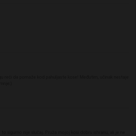
u reći da pomaže kod pahuljaste kose! Međutim, učinak nestaje 
umnje:)
igurno nije slučaj. Pruža mojoj kosi dobru ishranu, ali je ne 