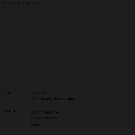
ko bih preporučio šampon.
ERVICE
COUNTRY
🇧🇦
Bosna i Hercegovina
FORMATION
FOR PROFESSIONALS
Za Profesionalce
Support