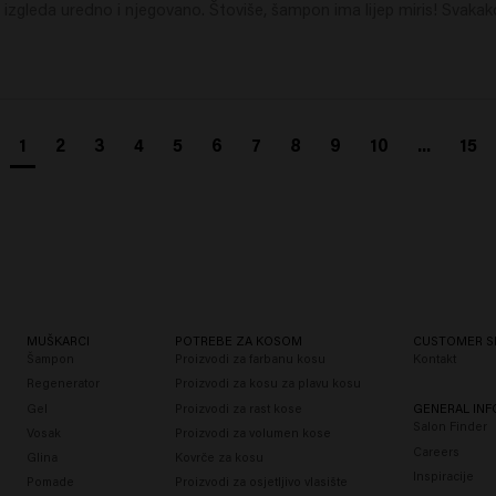
izgleda uredno i njegovano. Štoviše, šampon ima lijep miris! Svaka
1
2
3
4
5
6
7
8
9
10
...
15
MUŠKARCI
POTREBE ZA KOSOM
CUSTOMER S
Šampon
Proizvodi za farbanu kosu
Kontakt
Regenerator
Proizvodi za kosu za plavu kosu
Gel
Proizvodi za rast kose
GENERAL IN
Salon Finder
Vosak
Proizvodi za volumen kose
Careers
Glina
Kovrče za kosu
Inspiracije
Pomade
Proizvodi za osjetljivo vlasište