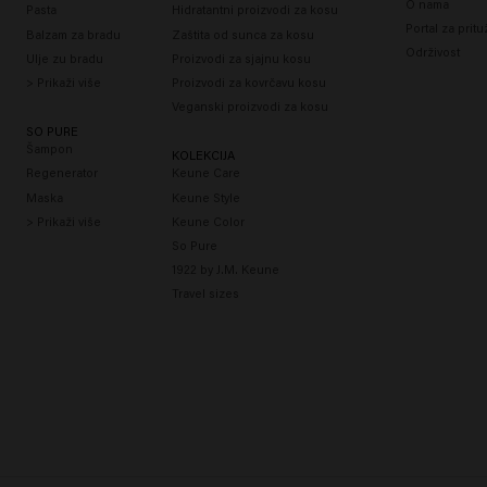
O nama
Pasta
Hidratantni proizvodi za kosu
Portal za prit
Balzam za bradu
Zaštita od sunca za kosu
Održivost
Ulje zu bradu
Proizvodi za sjajnu kosu
> Prikaži više
Proizvodi za kovrčavu kosu
Veganski proizvodi za kosu
SO PURE
Šampon
KOLEKCIJA
Regenerator
Keune Care
Maska
Keune Style
> Prikaži više
Keune Color
So Pure
1922 by J.M. Keune
Travel sizes