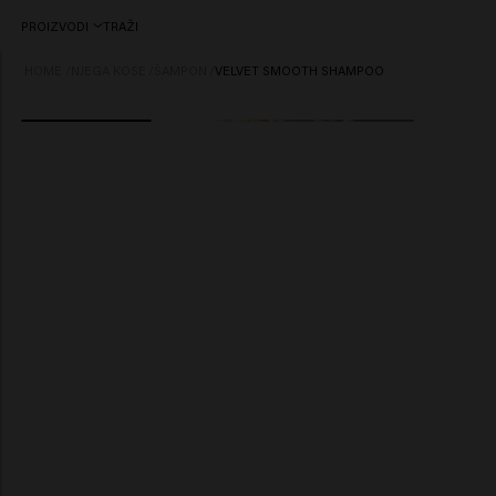
PROIZVODI
TRAŽI
HOME
/
NJEGA KOSE
/
ŠAMPON
/
VELVET SMOOTH SHAMPOO