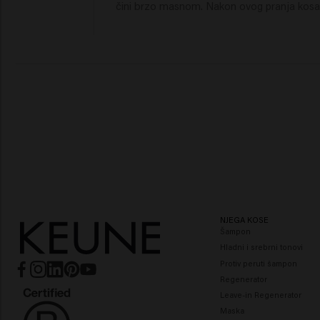
čini brzo masnom. Nakon ovog pranja kosa 
NJEGA KOSE
Šampon
Hladni i srebrni tonovi
Protiv peruti šampon
Regenerator
Leave-in Regenerator
Maska