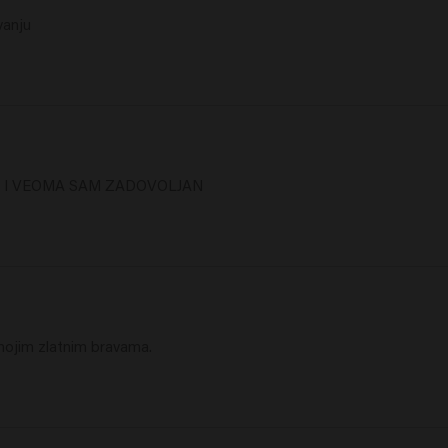
vanju
E I VEOMA SAM ZADOVOLJAN
 mojim zlatnim bravama. 