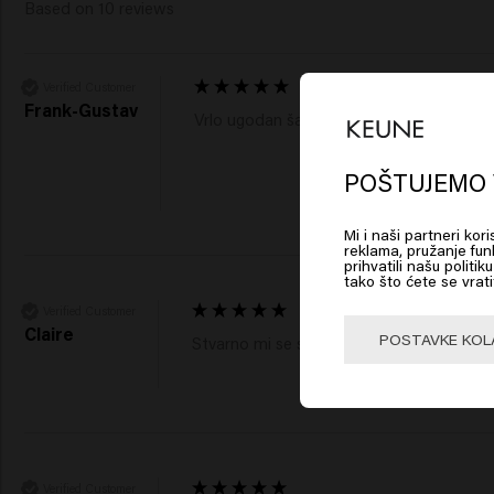
Based on 10 reviews
Verified Customer
Frank-Gustav
Vrlo ugodan šampon. Prikladno za vlasišt
Lo
Am
POŠTUJEMO 
Mi i naši partneri kor
Click
reklama, pružanje funk
prihvatili našu politi
tako što ćete se vrati
Verified Customer
🇺
Claire
POSTAVKE KOL
Stvarno mi se sviđa ovaj šampon! Ostavlja 
Verified Customer