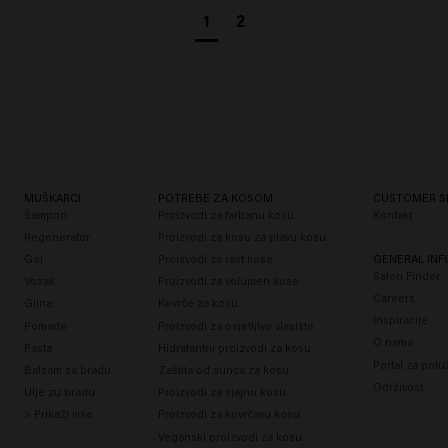
1
2
MUŠKARCI
POTREBE ZA KOSOM
CUSTOMER S
Šampon
Proizvodi za farbanu kosu
Kontakt
Regenerator
Proizvodi za kosu za plavu kosu
Gel
Proizvodi za rast kose
GENERAL IN
Salon Finder
Vosak
Proizvodi za volumen kose
Careers
Glina
Kovrče za kosu
Inspiracije
Pomade
Proizvodi za osjetljivo vlasište
O nama
Pasta
Hidratantni proizvodi za kosu
Portal za prit
Balzam za bradu
Zaštita od sunca za kosu
Održivost
Ulje zu bradu
Proizvodi za sjajnu kosu
> Prikaži više
Proizvodi za kovrčavu kosu
Veganski proizvodi za kosu