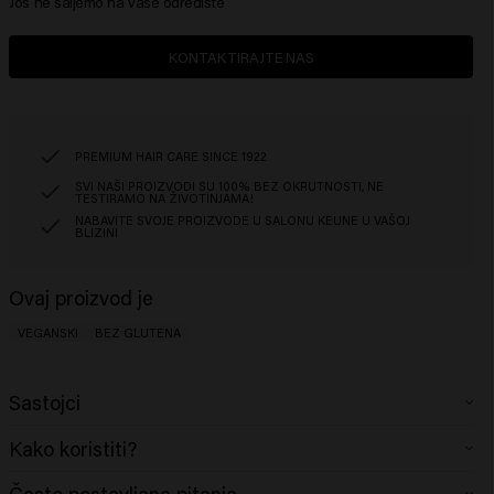
Još ne šaljemo na vaše odredište
KONTAKTIRAJTE NAS
PREMIUM HAIR CARE SINCE 1922
SVI NAŠI PROIZVODI SU 100% BEZ OKRUTNOSTI, NE
TESTIRAMO NA ŽIVOTINJAMA!
NABAVITE SVOJE PROIZVODE U SALONU KEUNE U VAŠOJ
BLIZINI
Ovaj proizvod je
VEGANSKI
BEZ GLUTENA
Sastojci
Aqua (Water), Sodium Laureth Sulfate, Cocamidopropyl Betaine, Coco-
Kako koristiti?
Glucoside, Glycol Distearate, Glyceryl Laurate, PEG-200 Hydrogenated
Glyceryl Palmate Sodium Chloride, Lauryl Pyrrolidone, Citric Acid, Parfum
Nanesite na vlažnu kosu, zapjenite i isperite. Ponovite ako je potrebno.​
Često postavljana pitanja