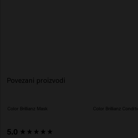
Povezani proizvodi
Color Brillianz Mask
Color Brillianz Condit
New content loaded
5.0