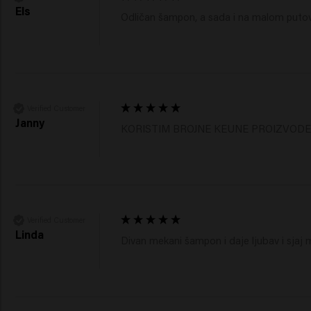
Els
Odličan šampon, a sada i na malom puto
Verified Customer
Janny
KORISTIM BROJNE KEUNE PROIZVOD
Verified Customer
Linda
Divan mekani šampon i daje ljubav i sjaj