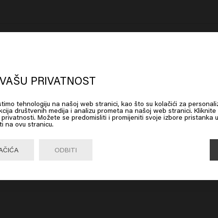
e

oks like you are in
United States of
erica
VAŠU PRIVATNOST
istimo tehnologiju na našoj web stranici, kao što su kolačići za personali
 on Go or choose your location below
cija društvenih medija i analizu prometa na našoj web stranici. Kliknite
ku privatnosti. Možete se predomisliti i promijeniti svoje izbore pristanka 
ti na ovu stranicu.
Go

United States of America 🛒
AČIĆA
ODBITI
moju kosu čistom i lijepom! Koristim i Color Brillianz regenerator, ko