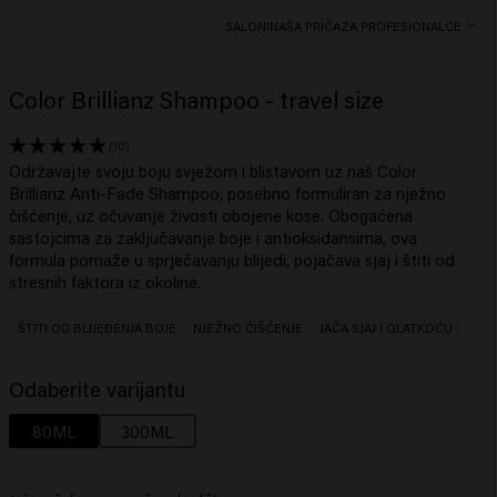
SALONI
NAŠA PRIČA
ZA PROFESIONALCE
Color Brillianz Shampoo - travel size
(10)
Održavajte svoju boju svježom i blistavom uz naš Color
Brillianz Anti-Fade Shampoo, posebno formuliran za nježno
čišćenje, uz očuvanje živosti obojene kose. Obogaćena
sastojcima za zaključavanje boje i antioksidansima, ova
formula pomaže u sprječavanju blijedi, pojačava sjaj i štiti od
stresnih faktora iz okoline.​
ŠTITI OD BLIJEĐENJA BOJE
NJEŽNO ČIŠĆENJE
JAČA SJAJ I GLATKOĆU
Odaberite varijantu
80ML
300ML