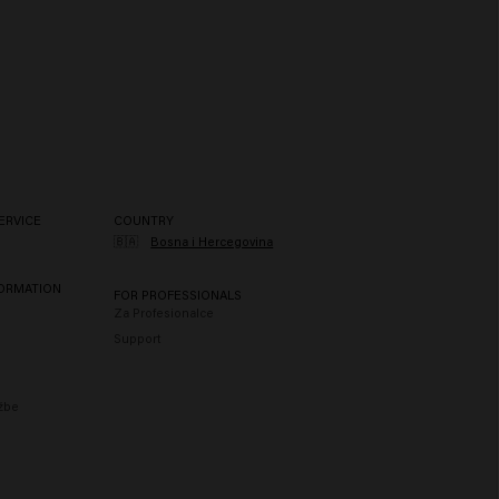
ERVICE
COUNTRY
🇧🇦
Bosna i Hercegovina
FORMATION
FOR PROFESSIONALS
Za Profesionalce
Support
užbe