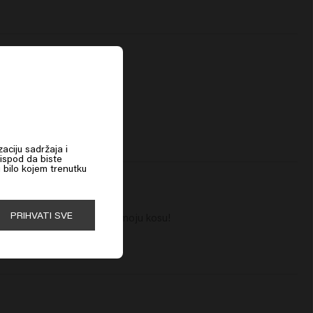
Care Color Brillianz Shampoo prikladan je za različite boje kose, od
prirodnih do obojenih i od suptilnih nijansi do intenzivnih tretmana bojenja.
Formula je razvijena da štiti svaku boju i pojača sjaj, bez obzira na ton.
Keune šampon za obojenu kosu
Keune Care Color Brillianz Shampoo posebno je razvijen za obojenu kosu i
pomaže da boja ostane dugotrajno živahna i sjajna.
Ovaj šampon dio je Care Color Brillianz rutine i idealno se kombinira s
odgovarajućim regeneratorom za maksimalno očuvanje boje, mekoću i
sjaj.
zaciju sadržaja i
 ispod da biste
u bilo kojem trenutku
PRIHVATI SVE
ji je također vrlo lijep za moju kosu!