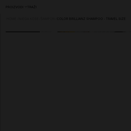
PROIZVODI
TRAŽI
HOME
/
NJEGA KOSE
/
ŠAMPON
/
COLOR BRILLIANZ SHAMPOO - TRAVEL SIZE