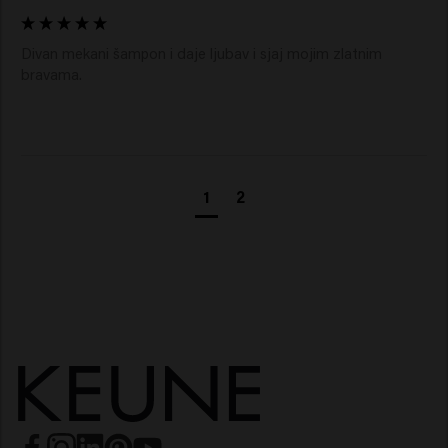
Divan mekani šampon i daje ljubav i sjaj mojim zlatnim 
bravama. 
1
2