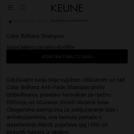
HOME
/
NJEGA KOSE
/
ŠAMPON
/
COLOR BRILLIANZ SHAMPOO
(10)
Color Brillianz Shampoo
Još ne šaljemo na vaše odredište
KONTAKTIRAJTE NAS
Održavajte svoju boju svježom i blistavom uz naš
Color Brillianz Anti-Fade Shampoo protiv
izblijeđivanja, posebno formuliran za nježno
čišćenje, uz očuvanje živosti obojene kose.
Obogaćena sastojcima za zaključavanje boje i
antioksidansima, ova formula pomaže u
sprječavanju blijedi, pojačava sjaj i štiti od
stresnih faktora iz okoline.​