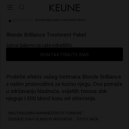
HOME
/
NJEGA KOSE
/
BLONDE BRILLIANCE TREATMENT PAKET
Blonde Brilliance Treatment Paket
Još ne šaljemo na vaše odredište
KONTAKTIRAJTE NAS
Proširite efekte vašeg tretmana Blonde Brilliance
s našim proizvodima za kućnu njegu. Ovo pomaže
u održavanju hladnoće, svijetlih tonova dok
njeguje i štiti blond kosu od oštećenja.
NEUTRALIZIRA NARANDŽASTE TONOVE
DODAJE SJAJ I VLAGU PLAVOJ KOSI
ŠTITI I JAČA