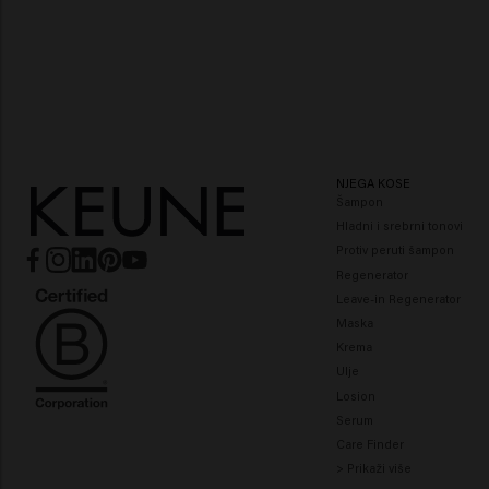
NJEGA KOSE
Šampon
Hladni i srebrni tonovi
Protiv peruti šampon
Regenerator
Leave-in Regenerator
Maska
Krema
Ulje
Losion
Serum
Care Finder
> Prikaži više