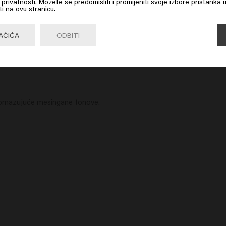
ku privatnosti. Možete se predomisliti i promijeniti svoje izbore pristanka 
ti na ovu stranicu.
oristim šampon, regenerator, kao i tretman za pjenjenje Silver Savior. Uč
Go

United States of America 🛒
AČIĆA
ODBITI
 pomazujuće mesingane tonove.