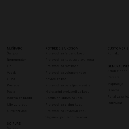
MUŠKARCI
POTREBE ZA KOSOM
CUSTOMER S
Šampon
Proizvodi za farbanu kosu
Kontakt
Regenerator
Proizvodi za kosu za plavu kosu
Gel
Proizvodi za rast kose
GENERAL IN
Salon Finder
Vosak
Proizvodi za volumen kose
Careers
Glina
Kovrče za kosu
Inspiracije
Pomade
Proizvodi za osjetljivo vlasište
O nama
Pasta
Hidratantni proizvodi za kosu
Portal za prit
Balzam za bradu
Zaštita od sunca za kosu
Održivost
Ulje zu bradu
Proizvodi za sjajnu kosu
> Prikaži više
Proizvodi za kovrčavu kosu
Veganski proizvodi za kosu
SO PURE
Šampon