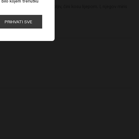
u bilo kojem trenutku
inkovit, lagan, nije ljepljiv, čini kosu lijepom. I, njegov miris 
PRIHVATI SVE