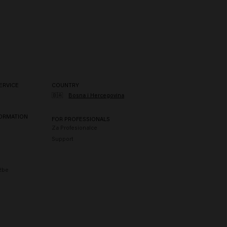
ERVICE
COUNTRY
🇧🇦
Bosna i Hercegovina
FORMATION
FOR PROFESSIONALS
Za Profesionalce
Support
užbe