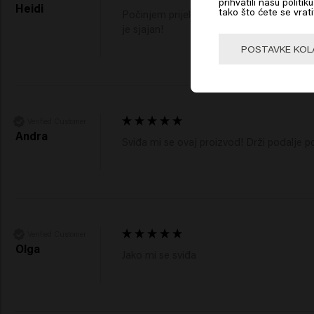
prihvatili našu politi
Heidi
tako što ćete se vrati
Počinjem prijelaz na potpuno bijelo/sivo. K
je sjajan! 
🇺
POSTAVKE KOL
Verified Customer
Andra
Sviđa mi se ovaj proizvod! Drži podalje
Verified Customer
Olga
Jako mi se sviđa 