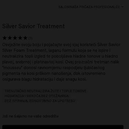
SALONI
NAŠA PRIČA
ZA PROFESIONALCE
Silver Savior Treatment
(3)
Osvježite svoju boju i pojačajte svoj sjaj koristeći Silver Savior
Silver Foam Treatment, laganu formulu koja se ne ispire i
neutralizira topli izgled te poboljšava hladne tonove u hladno
plavoj, srebrnoj i platinastoj kosi. Ovaj prozračni tretman nalik
"mousseu" donosi ravnomjernu raspodjelu ljubičastog
pigmenta na kosi prilikom nanošenja, dok istovremeno
osigurava blagu hidrataciju i daje snagu kosi.
TRENUTAČNO NEUTRALIZIRA ŽUTE I TOPLE TONOVE
HIDRATACIJA I MEKOĆA BEZ OTEŽAVANJA
BEZ ISPIRANJA, JEDNOSTAVNO ZA UPOTREBU
Još ne šaljemo na vaše odredište