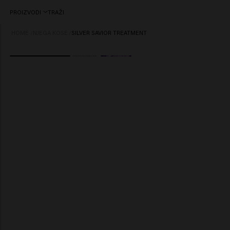
PROIZVODI
TRAŽI
HOME
/
NJEGA KOSE
/
SILVER SAVIOR TREATMENT