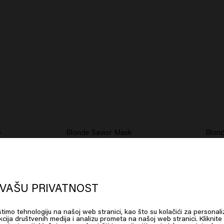
o
Blonde Savior Mask
Blond
oks like you are in
United States of
erica
VAŠU PRIVATNOST
istimo tehnologiju na našoj web stranici, kao što su kolačići za personali
 on Go or choose your location below
cija društvenih medija i analizu prometa na našoj web stranici. Kliknite