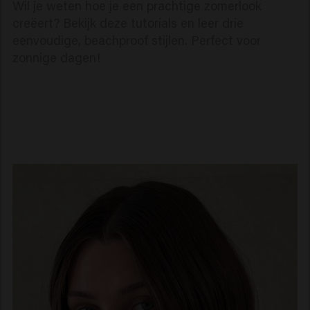
Wil je weten hoe je een prachtige zomerlook
creëert? Bekijk deze tutorials en leer drie
eenvoudige, beachproof stijlen. Perfect voor
zonnige dagen!