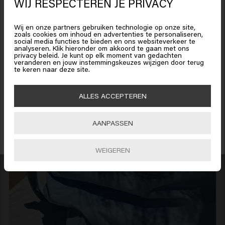
WIJ RESPECTEREN JE PRIVACY
Het lijkt erop dat je in
United
States of America
bent
Wij en onze partners gebruiken technologie op onze site,
zoals cookies om inhoud en advertenties te personaliseren,
social media functies te bieden en ons websiteverkeer te
analyseren. Klik hieronder om akkoord te gaan met ons
Klik op Bevestig of kies hieronder je locatie
privacy beleid. Je kunt op elk moment van gedachten
veranderen en jouw instemmingskeuzes wijzigen door terug
te keren naar deze site.
15% korting ontvangen?
Schrijf je in voor de nieuwsbrief en ontvang 15% korting op je bestelling,
🇺🇸
United States of America 🛒
ALLES ACCEPTEREN
speciale aanbiedingen en haarupdates. Happy shopping!
Bevestig
AANPASSEN
INSCHRIJVEN
WEIGEREN