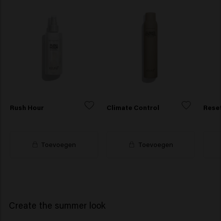
Rush Hour
Climate Control
Rese
Toevoegen
Toevoegen
Create the summer look