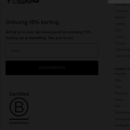
Condition
Leave-in 
Masker
Ontvang 15% korting
Crème
Olie
Schrijf je in voor de nieuwsbrief en ontvang 15%
Lotion
korting op je bestelling. See you soon!
Serum
Care Find
> Alles t
INSCHRIJVEN
HAARSTY
Haarlak
Wax
Clay
Mousse
Paste
Gel
Volumepo
Droogsh
Haarparf