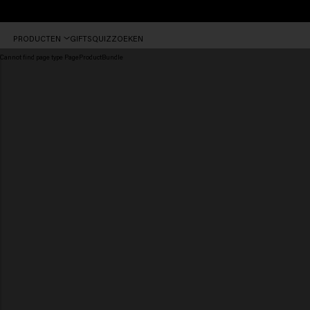
Vóór
PRODUCTEN
GIFTS
QUIZ
ZOEKEN
16:30
besteld,
Cannot find page type PageProductBundle
vandaag
nog
verzonden.