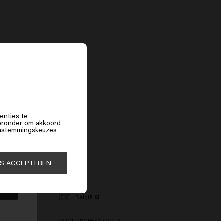
f
enties te
hieronder om akkoord
 instemmingskeuzes
ES ACCEPTEREN
MER SERVICE
LAND
pen
🇧🇪
België 🛒
antenservice
t
VOOR PROFESSIONALS