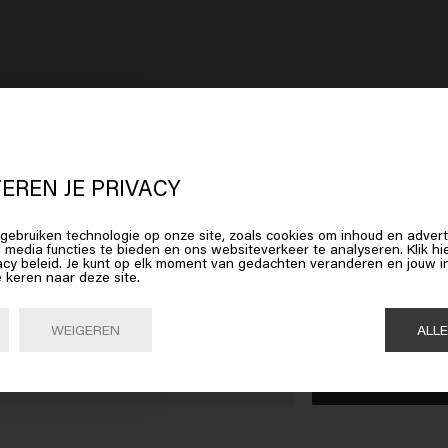
EREN JE PRIVACY
 lijkt erop dat je in
United States o
gebruiken technologie op onze site, zoals cookies om inhoud en advert
l media functies te bieden en ons websiteverkeer te analyseren. Klik 
erica
bent
acy beleid. Je kunt op elk moment van gedachten veranderen en jouw
e keren naar deze site.
op Bevestig of kies hieronder je locatie
WEIGEREN
ALL
Bevestig

United States of America 🛒
ZORGING
MANNEN
HAARBEHOEFTE
CUSTO
Shampoo
Haarproducten gekleurd haar
Herroe
ampoo
Conditioner
Haarproducten blond haar
FAQ Kl
s shampoo
Gel
Haargroei producten
Contac