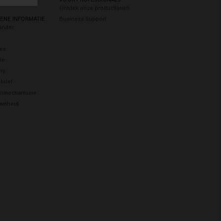
Ontdek onze productlijnen
ENE INFORMATIE
Business Support
Finder
res
tie
ry
brief
enmechanisme
amheid