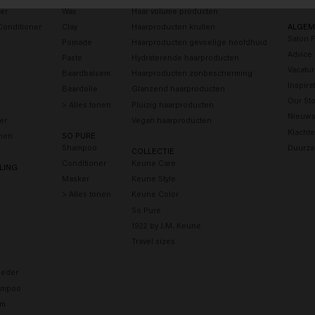
er
Wax
Haar volume producten
Conditioner
Clay
Haarproducten krullen
ALGEM
Salon 
Pomade
Haarproducten gevoelige hoofdhuid
Advice
Paste
Hydraterende haarproducten
Vacatu
Baardbalsem
Haarproducten zonbescherming
Inspira
Baardolie
Glanzend haarproducten
Our Sto
> Alles tonen
Pluizig haarproducten
Nieuws
er
Vegan haarproducten
Klacht
onen
SO PURE
Shampoo
Duurza
COLLECTIE
Conditioner
Keune Care
LING
Masker
Keune Style
> Alles tonen
Keune Color
So Pure
1922 by J.M. Keune
Travel sizes
eder
ampoo
um