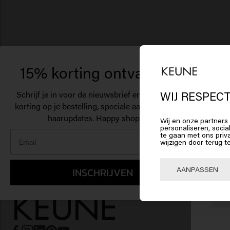
15% korting ontvangen?
Schrijf je in voor de nieuwsbrief en ontvang 15%
WIJ RESPECT
korting op je bestelling, speciale aanbiedingen en
Het
haarupdates. Happy shopping!
Wij en onze partners 
personaliseren, socia
Am
te gaan met ons priv
wijzigen door terug t
Klik 
AANPASSEN
INSCHRIJVEN
🇺
HAARVER
Shampoo
Zilversh
Anti-roo