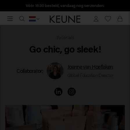
Vóór 16:30 besteld, vandaag nog verzonden.
Vóór
16:30
besteld,
vandaag
Sleek hair
Tutorials
nog
Go chic, go sleek!
verzonden.
Joanne van Hoeflaken
Collaborator:
Global Education Director