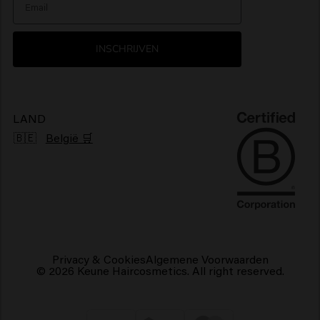
> Alles tonen
> Alles tonen
Nieuwsbrief
Glanzend haarproducten
INSCHRIJVEN
Klachtenmechanisme
Pluizig haarproducten
Duurzaamheid
Vegan haarproducten
LAND
🇧🇪
België 🛒
Privacy & Cookies
Algemene Voorwaarden
© 2026 Keune Haircosmetics. All right reserved.