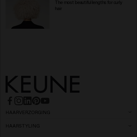
The most beautiful lengths for curly
hair
HAARVERZORGING
Shampoo
HAARSTYLING
Haarlak
Zilvershampoo