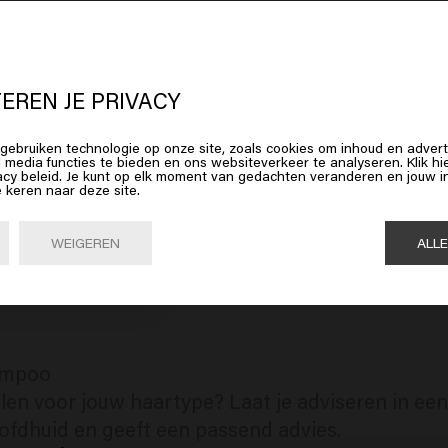
oo
mpoo
 lijkt erop dat je in
United States o
erica
bent
EREN JE PRIVACY
hampoo
gebruiken technologie op onze site, zoals cookies om inhoud en advert
op Bevestig of kies hieronder je locatie
l media functies te bieden en ons websiteverkeer te analyseren. Klik 
on Shampoo
acy beleid. Je kunt op elk moment van gedachten veranderen en jouw
e keren naar deze site.
 Color Brillianz Sulfate Free Shampoo
Bevestig

United States of America 🛒
oo
WEIGEREN
ALL
ampoo
n voor jouw haartype? Laat je adviseren in een 
oofdhuid en geeft een passend advies.