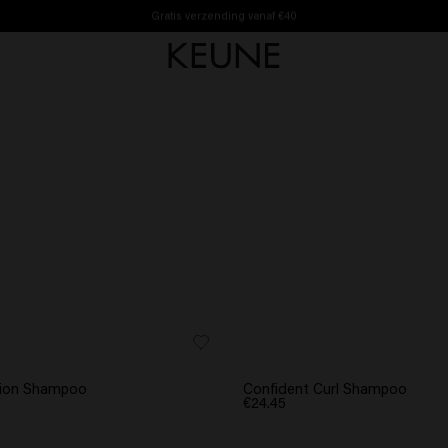
Gratis verzending vanaf €40
Hulp nodig bij het kiezen?
ition Shampoo
Confident Curl Shampoo
€24.45