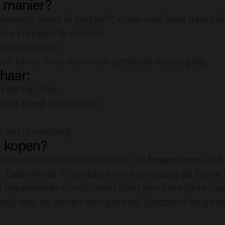
e manier?
 shampoo moet ik kiezen?", maar ook "hoe gebrui
twee stappen te wassen:
productresten.
ten beter inwerken voor optimale verzorging.
haar:
 op nat haar.
duct goed te verdelen.
r extra voeding.
 kopen?
keune.com
n bij salons en in webshops. Op
vind
Gebruik de filteropties om eenvoudig de beste 
ijpassende conditioner voor een complete haa
aag nog en geniet van gezond, glanzend en goed