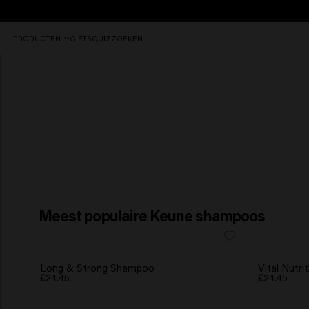
Gratis
PRODUCTEN
GIFTS
QUIZ
ZOEKEN
verzending
vanaf
Shampoo advice
€40
Meest populaire Keune shampoos
Long & Strong Shampoo
Vital Nutr
€24.45
€24.45