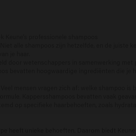
ek Keune’s professionele shampoos
iet alle shampoos zijn hetzelfde, en de juiste 
an je haar.
eld door wetenschappers in samenwerking met p
os bevatten hoogwaardige ingrediënten die je ha
eel mensen vragen zich af: welke shampoo is b
 formule. Kappersshampoos bevatten vaak geavan
temd op specifieke haarbehoeften, zoals hydrata
ype heeft unieke behoeften. Daarom biedt Keune 