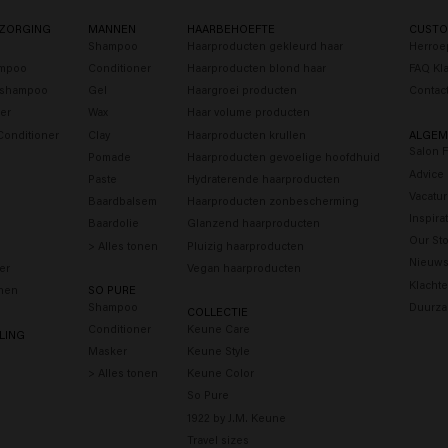
ZORGING
MANNEN
HAARBEHOEFTE
CUSTO
Shampoo
Haarproducten gekleurd haar
Herroe
ampoo
Conditioner
Haarproducten blond haar
FAQ Kl
s shampoo
Gel
Haargroei producten
Contac
er
Wax
Haar volume producten
Conditioner
Clay
Haarproducten krullen
ALGEM
Salon 
Pomade
Haarproducten gevoelige hoofdhuid
Advice
Paste
Hydraterende haarproducten
Vacatu
Baardbalsem
Haarproducten zonbescherming
Inspira
Baardolie
Glanzend haarproducten
Our Sto
> Alles tonen
Pluizig haarproducten
Nieuws
er
Vegan haarproducten
Klacht
onen
SO PURE
Shampoo
Duurza
COLLECTIE
Conditioner
Keune Care
LING
Masker
Keune Style
> Alles tonen
Keune Color
So Pure
1922 by J.M. Keune
Travel sizes