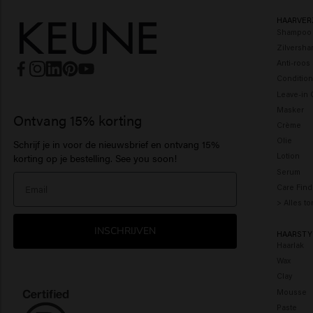
HAARVER
Shampoo
Zilversh
Anti-roo
Condition
Leave-in 
Masker
Ontvang 15% korting
Crème
Olie
Schrijf je in voor de nieuwsbrief en ontvang 15%
Lotion
korting op je bestelling. See you soon!
Serum
Care Find
> Alles t
INSCHRIJVEN
HAARSTY
Haarlak
Wax
Clay
Mousse
Paste