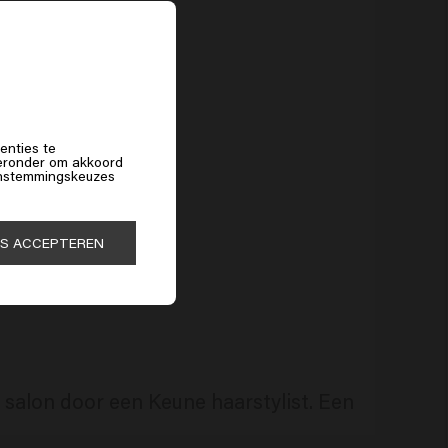
f
enties te
hieronder om akkoord
 instemmingskeuzes
ES ACCEPTEREN
salon door een Keune haarstylist. Een