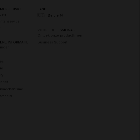
MER SERVICE
LAND
pen
🇧🇪
België 🛒
antenservice
t
VOOR PROFESSIONALS
Ontdek onze productlijnen
ENE INFORMATIE
Business Support
Finder
res
tie
ry
brief
enmechanisme
amheid