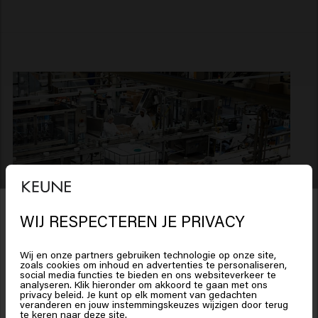
WIJ RESPECTEREN JE PRIVACY
Het lijkt erop dat je in
United
States of America
bent
Wij en onze partners gebruiken technologie op onze site,
zoals cookies om inhoud en advertenties te personaliseren,
Adres
social media functies te bieden en ons websiteverkeer te
analyseren. Klik hieronder om akkoord te gaan met ons
Klik op Bevestig of kies hieronder je locatie
privacy beleid. Je kunt op elk moment van gedachten
veranderen en jouw instemmingskeuzes wijzigen door terug
Excelsiorlaan 8
te keren naar deze site.