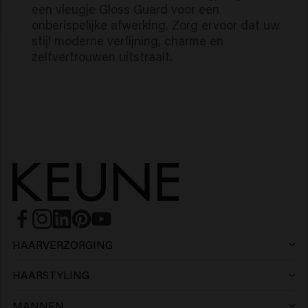
een vleugje Gloss Guard voor een
onberispelijke afwerking. Zorg ervoor dat uw
stijl moderne verfijning, charme en
zelfvertrouwen uitstraalt.
HAARVERZORGING
Shampoo
HAARSTYLING
Haarlak
Zilvershampoo
MANNEN