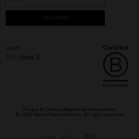
Nieuwsbrief
Glanzend haarproducten
INSCHRIJVEN
Klachtenmechanisme
Pluizig haarproducten
Duurzaamheid
Vegan haarproducten
LAND
🇧🇪
België 🛒
Privacy & Cookies
Algemene Voorwaarden
© 2026 Keune Haircosmetics. All right reserved.