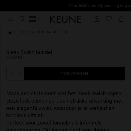
Vóór 16:30 besteld, vandaag nog verzonden.
Vóór
16:30
besteld,
HOME
/
HAARSTYLING
/
SLEEK SWISH BUNDEL
vandaag
nog
verzonden.
Sleek Swish bundel
€48.90
TOEVOEGEN
Maak een statement met het Sleek Swish kapsel.
Deze look combineert een strakke afwerking met
een elegante zwier, waardoor je er verfijnd en
modieus uitziet.
Perfect voor zowel formele als informele
gelegenheden. Dit kapsel biedt een vleugje